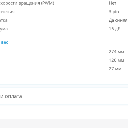
скорости вращения (PWM)
Нет
ючения
3 pin
етка
Да синяя
шума
16 дБ
 вес
274 мм
120 мм
27 мм
 и оплата