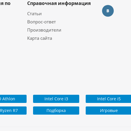
я по
Справочная информация
Статьи
Вопрос-ответ
Производители
Карта сайта
 Athlon
Intel Core i3
Intel Core i5
Ryzen R7
Подборка
Игровые