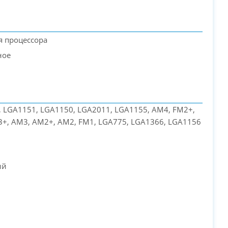
я процессора
ное
 LGA1151, LGA1150, LGA2011, LGA1155, AM4, FM2+,
+, AM3, AM2+, AM2, FM1, LGA775, LGA1366, LGA1156
PC-Arena на карте Москвы — Яндекс Карты
ий