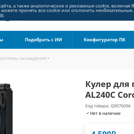
айта, а также аналитические и рекламные cookie, включая 
можете принять все cookie или отклонить необязательные.
ie
.
ры
Подобрать с ИИ
Конфигуратор ПК
 системы охлаждения
Кулер для 
AL240C Cor
Код товара: Q0076096
Нет в наличии