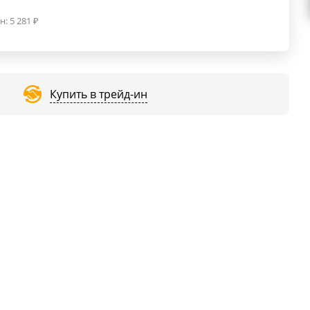
н:
5 281
₽
Купить в трейд-ин