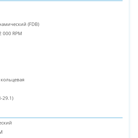
намический (FDB)
2 000 RPM
 кольцевая
8-29.1)
еский
PM