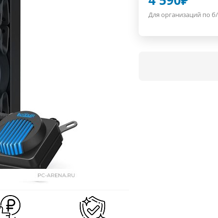
4 590
₽
Для организаций по б/