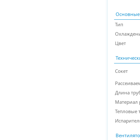
Основные
Тип
Охлажден
Цвет
Техническ
Сокет
Рассеивае
Длина тру
Материал 
Тепловые 
Испарител
Вентилят