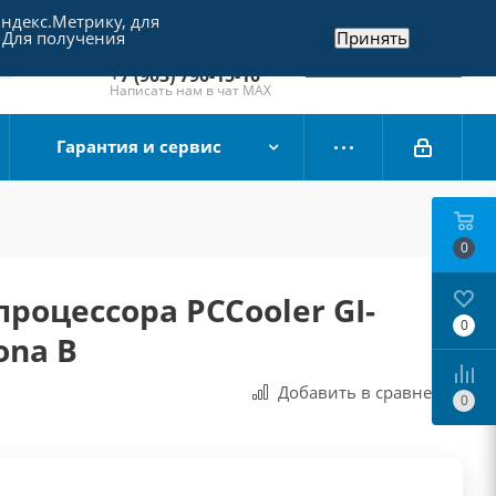
Яндекс.Метрику, для
+7 (495) 790-15-10
 Для получения
Принять
Отдел продаж
Заказать звонок
+7 (903) 790-15-10
Написать нам в чат MAX
Гарантия и сервис
0
процессора PCCooler GI-
0
ona B
Добавить в сравнения
0