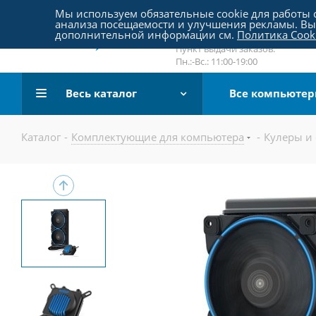
Пятницкое шоссе 18, пав. 267
Мы используем обязательные cookie для работы с
анализа посещаемости и улучшения рекламы. Вы 
email:
sale@pc-arena.ru
дополнительной информации см.
Политика Cook
Пн.:-Вс.: 10:00-20:00
Пункт выдачи заказов:
Пн.:-Вс.: 11:00-19:00
Весь каталог
Все компьюте
Каталог
-
Комплектующие для компьютера
-
Кулеры и