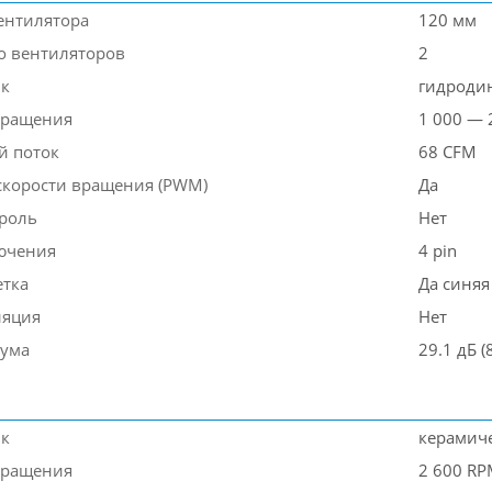
ентилятора
120 мм
о вентиляторов
2
к
гидроди
вращения
1 000 — 
й поток
68 CFM
скорости вращения (PWM)
Да
роль
Нет
ючения
4 pin
етка
Да синяя
ляция
Нет
шума
29.1 дБ (
к
керамич
вращения
2 600 R