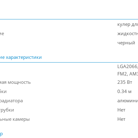
кулер дл
ие
жидкост
черный
ие характеристики
LGA2066,
FM2, AM3
мая мощность
235 Вт
бки
0.34 м
радиатора
алюмин
трубки
Нет
ьные камеры
Нет
ор