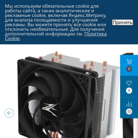
Мы используем обязательные cookie для
работы сайта, а также аналитические и
рекламные cookie, включая Яндекс.Метрику,
для анализа посещаемости и улучшения
Принять
рекламы. Вы можете принять все cookie или
Каталог
-
Комплектующие для компьютера
-
отклонить необязательные. Для получения
Кулеры и системы охлаждения
дополнительной информации см.
Политика
Cookie
.
0
0
0