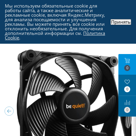
Мы используем обязательные cookie для
работы сайта, а также аналитические и
рекламные cookie, включая Яндекс.Метрику,
для анализа посещаемости и улучшения
Принять
рекламы. Вы можете принять все cookie или
Каталог
-
Комплектующие для компьютера
-
отклонить необязательные. Для получения
Вентиляторы для корпуса компьютера
дополнительной информации см.
Политика
Cookie
.
0
0
0