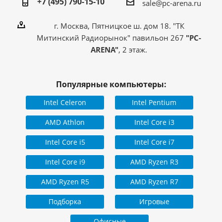
+7 (495) 790-15-10
sale@pc-arena.ru
г. Москва, Пятницкое ш. дом 18. "ТК
Митинский Радиорынок" павильон 267
"PC-
ARENA"
, 2 этаж.
Популярные компьютеры:
Intel Celeron
Intel Pentium
AMD Athlon
Intel Core i3
Intel Core i5
Intel Core i7
Intel Core i9
AMD Ryzen R3
AMD Ryzen R5
AMD Ryzen R7
Подборка
Игровые
Офисные