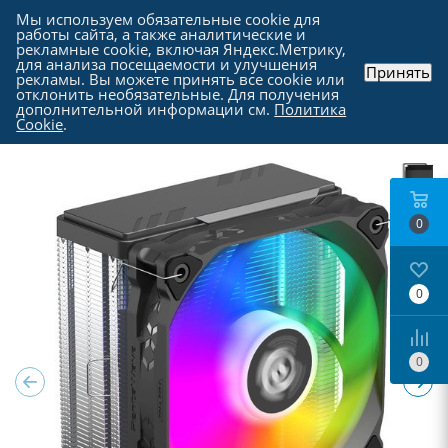
Мы используем обязательные cookie для
работы сайта, а также аналитические и
рекламные cookie, включая Яндекс.Метрику,
для анализа посещаемости и улучшения
Принять
рекламы. Вы можете принять все cookie или
Каталог
-
Комплектующие для компьютера
-
отклонить необязательные. Для получения
Кулеры и системы охлаждения
дополнительной информации см.
Политика
Cookie
.
0
0
0