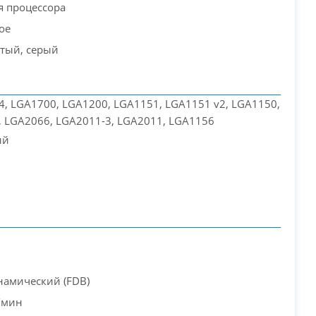
я процессора
ое
тый, серый
, LGA1700, LGA1200, LGA1151, LGA1151 v2, LGA1150,
 LGA2066, LGA2011-3, LGA2011, LGA1156
PC-Arena на карте Москвы — Яндекс Карты
ий
намический (FDB)
/мин