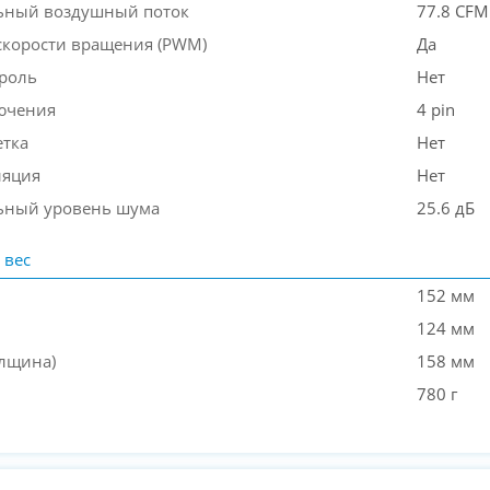
ьный воздушный поток
77.8 CFM
скорости вращения (PWM)
Да
роль
Нет
ючения
4 pin
етка
Нет
ляция
Нет
ьный уровень шума
25.6 дБ
 вес
152 мм
124 мм
олщина)
158 мм
780 г