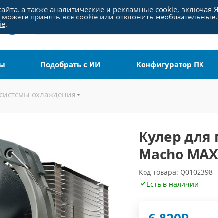
айта, а также аналитические и рекламные cookie, включая 
можете принять все cookie или отклонить необязательные.
ie
.
ры
Подобрать с ИИ
Конфигуратор ПК
 системы охлаждения
Кулер для 
Macho MA
Код товара: Q0102398
Есть в наличии