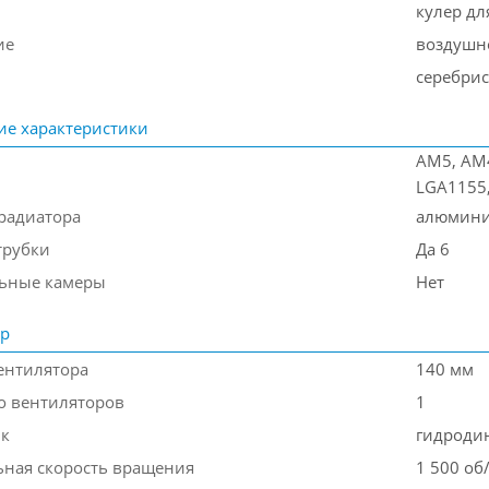
кулер дл
ие
воздушн
серебрис
ие характеристики
AM5, AM4
LGA1155,
радиатора
алюмин
трубки
Да 6
ьные камеры
Нет
ор
ентилятора
140 мм
о вентиляторов
1
к
гидроди
ная скорость вращения
1 500 об