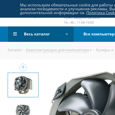
Пятницкое шоссе 18, пав. 267
Мы используем обязательные cookie для работы с
анализа посещаемости и улучшения рекламы. Вы 
email:
sale@pc-arena.ru
дополнительной информации см.
Политика Cook
Пн.:-Вс.: 10:00-20:00
Пункт выдачи заказов:
Пн.:-Вс.: 11:00-19:00
Весь каталог
Все компьюте
Каталог
-
Комплектующие для компьютера
-
Кулеры и