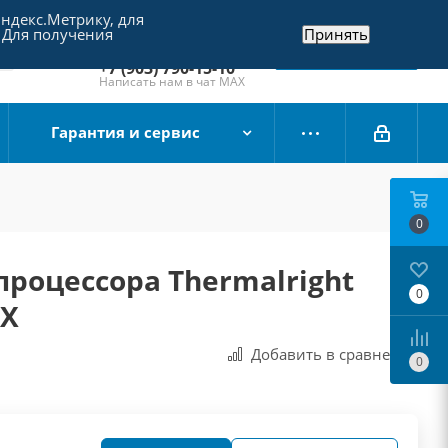
Яндекс.Метрику, для
+7 (495) 790-15-10
 Для получения
Принять
Отдел продаж
Заказать звонок
+7 (903) 790-15-10
Написать нам в чат MAX
Гарантия и сервис
0
процессора Thermalright
0
XX
Добавить в сравнения
0