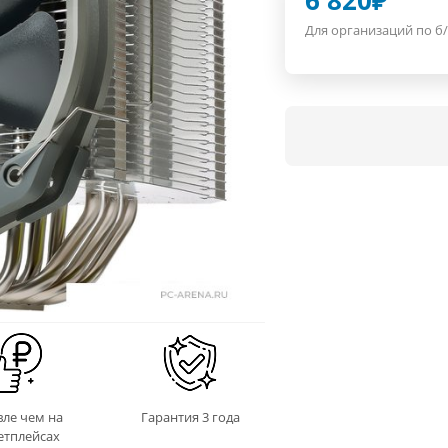
6 820
₽
Для организаций по б/
ле чем на
Гарантия 3 года
етплейсах