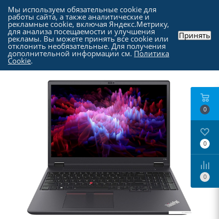
Мы используем обязательные cookie для
работы сайта, а также аналитические и
рекламные cookie, включая Яндекс.Метрику,
для анализа посещаемости и улучшения
Принять
рекламы. Вы можете принять все cookie или
Каталог
-
Ноутбуки, моноблоки и прочие
-
отклонить необязательные. Для получения
Ноутбуки в Москве
дополнительной информации см.
Политика
Cookie
.
0
0
0