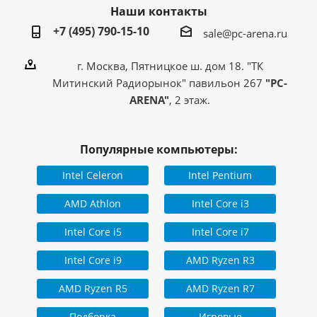
Наши контакты
+7 (495) 790-15-10
sale@pc-arena.ru
г. Москва, Пятницкое ш. дом 18. "ТК
Митинский Радиорынок" павильон 267
"PC-
ARENA"
, 2 этаж.
Популярные компьютеры:
Intel Celeron
Intel Pentium
AMD Athlon
Intel Core i3
Intel Core i5
Intel Core i7
Intel Core i9
AMD Ryzen R3
AMD Ryzen R5
AMD Ryzen R7
Подборка
Игровые