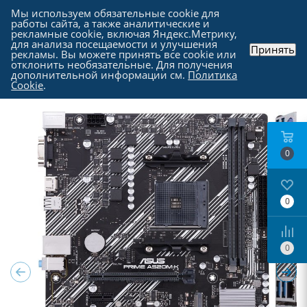
Мы используем обязательные cookie для
работы сайта, а также аналитические и
рекламные cookie, включая Яндекс.Метрику,
для анализа посещаемости и улучшения
Принять
рекламы. Вы можете принять все cookie или
Каталог
-
Комплектующие для компьютера
-
отклонить необязательные. Для получения
Материнские платы
дополнительной информации см.
Политика
Cookie
.
0
0
0