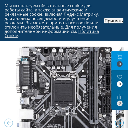
Мы используем обязательные cookie для
работы сайта, а также аналитические и
рекламные cookie, включая Яндекс.Метрику,
для анализа посещаемости и улучшения
Принять
рекламы. Вы можете принять все cookie или
Каталог
-
Комплектующие для компьютера
-
отклонить необязательные. Для получения
Материнские платы
дополнительной информации см.
Политика
Cookie
.
0
0
0