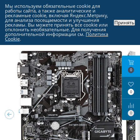
Мы используем обязательные cookie для
работы сайта, а также аналитические и
рекламные cookie, включая Яндекс.Метрику,
для анализа посещаемости и улучшения
Принять
рекламы. Вы можете принять все cookie или
Каталог
-
Комплектующие для компьютера
-
отклонить необязательные. Для получения
Материнские платы
дополнительной информации см.
Политика
Cookie
.
0
0
0