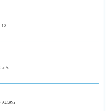
, 10
бит/с
ek ALC892