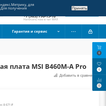
Яндекс.Метрику, для
+7 (495) 790-15-10
 Для получения
Принять
Отдел продаж
Заказать звонок
+7 (903) 790-15-10
Написать нам в чат MAX
Гарантия и сервис
0
я плата MSI B460M-A Pro
0
Добавить в сравнения
0
н:
8 671
₽