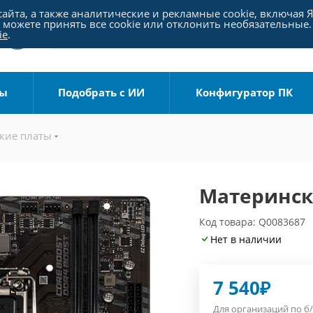
айта, а также аналитические и рекламные cookie, включая 
можете принять все cookie или отклонить необязательные.
ie
.
ры
Подобрать с ИИ
Конфигуратор ПК
кие платы
Материнска
Код товара: Q0083687
Нет в наличии
7 540
₽
Для организаций по б/