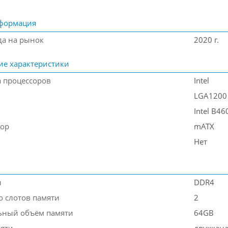
формация
да на рынок
2020 г.
ие характеристики
 процессоров
Intel
LGA1200
Intel B46
тор
mATX
Нет
и
DDR4
о слотов памяти
2
ьный объём памяти
64GB