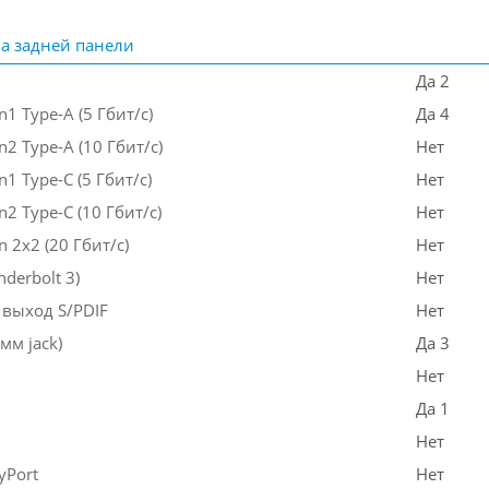
а задней панели
Да 2
n1 Type-A (5 Гбит/с)
Да 4
n2 Type-A (10 Гбит/с)
Нет
n1 Type-C (5 Гбит/с)
Нет
n2 Type-C (10 Гбит/с)
Нет
n 2x2 (20 Гбит/с)
Нет
nderbolt 3)
Нет
выход S/PDIF
Нет
мм jack)
Да 3
Нет
Да 1
Нет
yPort
Нет