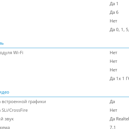
Да 1
Да 6
Нет
Да 0, 1, 5
зь
одуля Wi-Fi
Нет
Нет
Нет
Да 1x 1 Г
идео
 встроенной графики
Да
SLi/CrossFire
Нет
й звук
Да Realt
схема
7.1