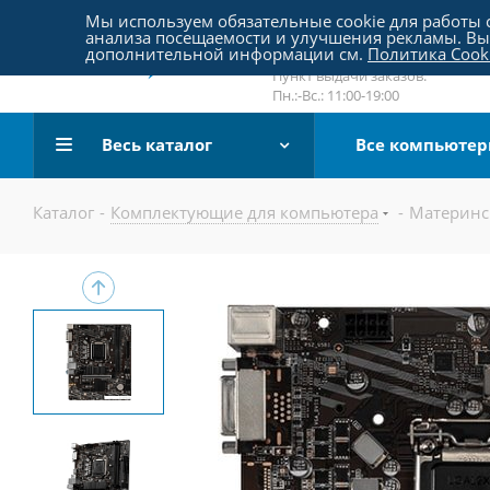
Пятницкое шоссе 18, пав. 267
Мы используем обязательные cookie для работы с
анализа посещаемости и улучшения рекламы. Вы 
email:
sale@pc-arena.ru
дополнительной информации см.
Политика Cook
Пн.:-Вс.: 10:00-20:00
Пункт выдачи заказов:
Пн.:-Вс.: 11:00-19:00
Весь каталог
Все компьюте
Каталог
-
Комплектующие для компьютера
-
Материнс