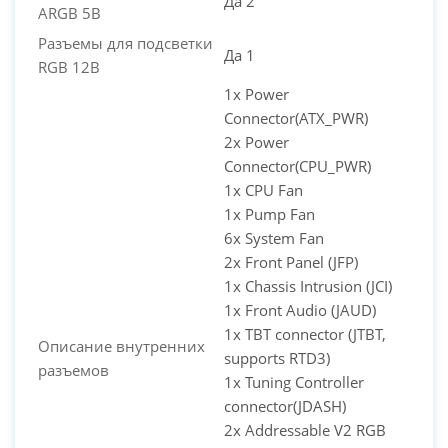
Да 2
ARGB 5В
Разъемы для подсветки
Да 1
RGB 12В
1x Power
Connector(ATX_PWR)
2x Power
Connector(CPU_PWR)
1x CPU Fan
1x Pump Fan
6x System Fan
2x Front Panel (JFP)
1x Chassis Intrusion (JCI)
1x Front Audio (JAUD)
1x TBT connector (JTBT,
Описание внутренних
supports RTD3)
разъемов
1x Tuning Controller
connector(JDASH)
2x Addressable V2 RGB