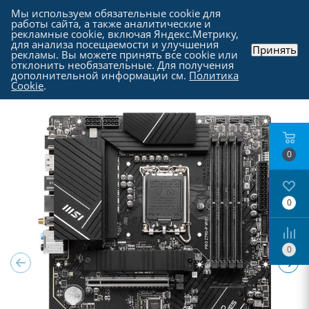
Мы используем обязательные cookie для
работы сайта, а также аналитические и
рекламные cookie, включая Яндекс.Метрику,
для анализа посещаемости и улучшения
Принять
рекламы. Вы можете принять все cookie или
Каталог
-
Комплектующие для компьютера
-
отклонить необязательные. Для получения
Материнские платы
дополнительной информации см.
Политика
Cookie
.
0
0
0