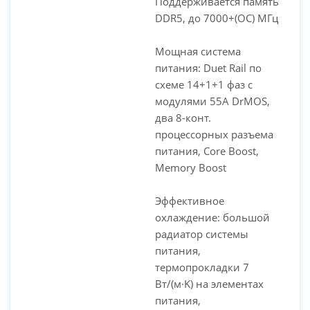
Поддерживается память
DDR5, до 7000+(OC) МГц
Мощная система
питания: Duet Rail по
схеме 14+1+1 фаз с
модулями 55A DrMOS,
два 8-конт.
процессорных разъема
питания, Core Boost,
Memory Boost
Эффективное
охлаждение: большой
радиатор системы
питания,
термопрокладки 7
Вт/(м·K) на элементах
питания,