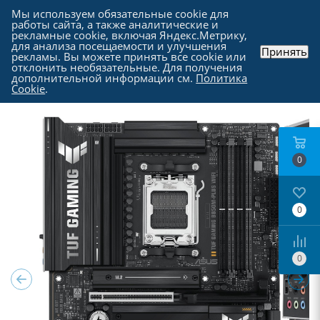
Мы используем обязательные cookie для
работы сайта, а также аналитические и
рекламные cookie, включая Яндекс.Метрику,
для анализа посещаемости и улучшения
Принять
рекламы. Вы можете принять все cookie или
Каталог
-
Комплектующие для компьютера
-
отклонить необязательные. Для получения
Материнские платы
дополнительной информации см.
Политика
Cookie
.
0
0
0