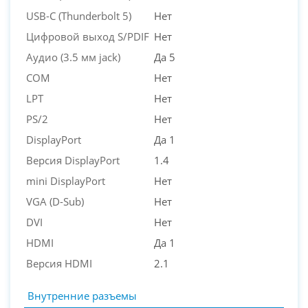
USB-C (Thunderbolt 5)
Нет
Цифровой выход S/PDIF
Нет
Аудио (3.5 мм jack)
Да 5
COM
Нет
LPT
Нет
PS/2
Нет
DisplayPort
Да 1
Версия DisplayPort
1.4
mini DisplayPort
Нет
VGA (D-Sub)
Нет
DVI
Нет
HDMI
Да 1
Версия HDMI
2.1
Внутренние разъемы