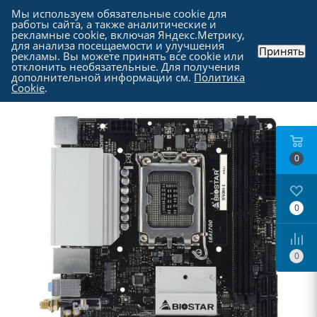
Мы используем обязательные cookie для
работы сайта, а также аналитические и
рекламные cookie, включая Яндекс.Метрику,
для анализа посещаемости и улучшения
Принять
рекламы. Вы можете принять все cookie или
Каталог
-
Комплектующие для компьютера
-
отклонить необязательные. Для получения
Материнские платы
дополнительной информации см.
Политика
Cookie
.
0
0
0