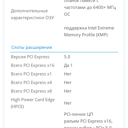
планок памяти с
частотами до 6400+ МГц
Дополнительные
OC
характеристики ОЗУ
поддержка Intel Extreme
Memory Profile (XMP)
Слоты расширения
Версия PCI Express
5.0
Всего PCI Express x16
Да 1
Всего PCI Express x1
Нет
Всего PCI Express x4
Нет
Всего PCI Express x8
Нет
High Power Card Edge
Нет
(HPCE)
PCI-линии ЦП
разъем PCI Express x16,
режим работы PCIe 5.0