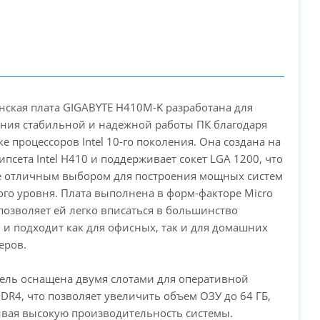
нская плата GIGABYTE H410M-K разработана для
ния стабильной и надежной работы ПК благодаря
е процессоров Intel 10-го поколения. Она создана на
ипсета Intel H410 и поддерживает сокет LGA 1200, что
ее отличным выбором для построения мощных систем
го уровня. Плата выполнена в форм-факторе Micro
PC-Arena на карте Москвы — Яндекс Карты
 позволяет ей легко вписаться в большинство
 и подходит как для офисных, так и для домашних
еров.
дель оснащена двумя слотами для оперативной
DR4, что позволяет увеличить объем ОЗУ до 64 ГБ,
вая высокую производительность системы.