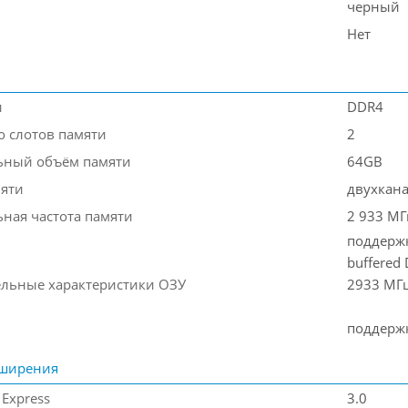
черный
Нет
и
DDR4
о слотов памяти
2
ьный объём памяти
64GB
яти
двухкан
ная частота памяти
2 933 МГ
поддержк
buffered
льные характеристики ОЗУ
2933 МГ
поддержк
сширения
 Express
3.0