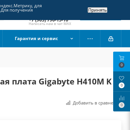
Яндекс.Метрику, для
+7 (495) 790-15-10
 Для получения
Принять
Отдел продаж
Заказать звонок
+7 (903) 790-15-10
Написать нам в чат MAX
Гарантия и сервис
0
я плата Gigabyte H410M K
0
Добавить в сравнения
0