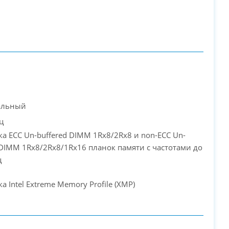
альный
ц
а ECC Un-buffered DIMM 1Rx8/2Rx8 и non-ECC Un-
 DIMM 1Rx8/2Rx8/1Rx16 планок памяти с частотами до
ц
а Intel Extreme Memory Profile (XMP)