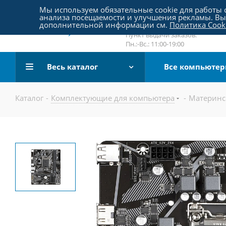
Пятницкое шоссе 18, пав. 267
Мы используем обязательные cookie для работы с
анализа посещаемости и улучшения рекламы. Вы 
email:
sale@pc-arena.ru
дополнительной информации см.
Политика Cook
Пн.:-Вс.: 10:00-20:00
Пункт выдачи заказов:
Пн.:-Вс.: 11:00-19:00
Весь каталог
Все компьюте
Каталог
-
Комплектующие для компьютера
-
Материнс