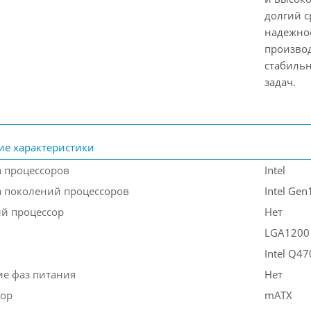
долгий с
надежное
производ
стабильн
задач.
ие характеристики
 процессоров
Intel
 поколений процессоров
Intel Gen
й процессор
Нет
LGA1200
Intel Q47
е фаз питания
Нет
тор
mATX