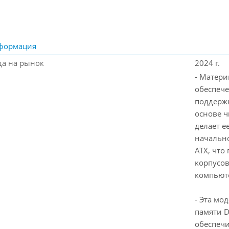
формация
да на рынок
2024 г.
- Матери
обеспече
поддержк
основе ч
делает 
начально
ATX, что
корпусов
компьют
- Эта мо
памяти D
обеспечи