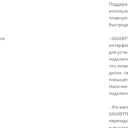
Поддержк
использо
плавную
быстроде
ия
- GIGABY
интерфей
для уста
подключе
что позв
диски, т
повышени
Наличие 
подключ
- Эта ма
GIGABYTE
перепад
и высоко