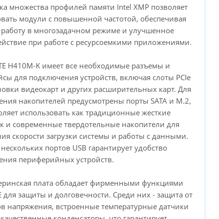
а множества профилей памяти Intel XMP позволяет
вать модули с повышенной частотой, обеспечивая
 работу в многозадачном режиме и улучшенное
йствие при работе с ресурсоемкими приложениями.
TE H410M-K имеет все необходимые разъемы и
сы для подключения устройств, включая слоты PCIe
новки видеокарт и других расширительных карт. Для
ния накопителей предусмотрены порты SATA и M.2,
оляет использовать как традиционные жесткие
ак и современные твердотельные накопители для
я скорости загрузки системы и работы с данными.
нескольких портов USB гарантирует удобство
ения периферийных устройств.
теринская плата обладает фирменными функциями
 для защиты и долговечности. Среди них - защита от
ов напряжения, встроенные температурные датчики
качественные конденсаторы, что гарантирует