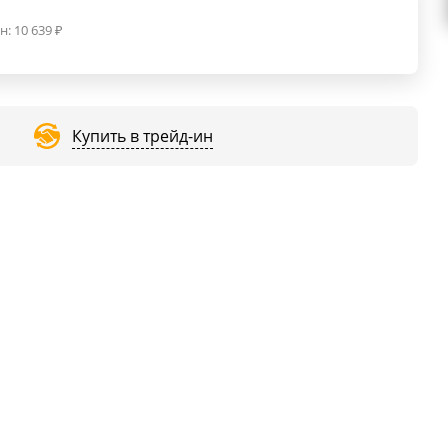
н:
10 639
₽
Купить в трейд-ин