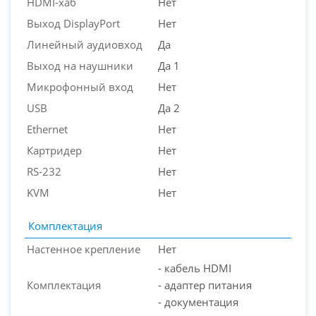
HDMI-хаб
Нет
Выход DisplayPort
Нет
Линейный аудиовход
Да
Выход на наушники
Да 1
Микрофонный вход
Нет
USB
Да 2
Ethernet
Нет
Картридер
Нет
RS-232
Нет
KVM
Нет
Комплектация
Настенное крепление
Нет
- кабель HDMI
Комплектация
- адаптер питания
- документация