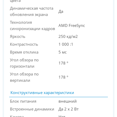
цвета
Динамическая частота
Да
обновления экрана
Технология
AMD FreeSync
синхронизации кадров
Яркость
250 кд/м2
Контрастность
1 000 :1
Время отклика
5 мс
Угол обзора по
178 °
горизонтали
Угол обзора по
178 °
вертикали
Конструктивные характеристики
Блок питания
внешний
Встроенные динамики
Да 2 х 2 Вт
Камера
Нет