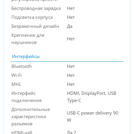
Беспроводная зарядка
Нет
Подсветка корпуса
Нет
Безрамочный дизайн
Да
Крепление для
Нет
наушников
Интерфейсы
Bluetooth
Нет
Wi-Fi
Нет
MHL
Нет
Интерфейс
HDMI, DisplayPort, USB
подключения
Type-C
Дополнительные
USB-C power delivery 90
характеристики
W
разъемов
HDMI-хаб
Да 2