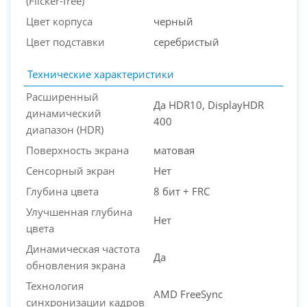
(Flicker-free)
Цвет корпуса
черный
Цвет подставки
серебристый
Технические характеристики
Расширенный
Да HDR10, DisplayHDR
динамический
400
диапазон (HDR)
Поверхность экрана
матовая
Сенсорный экран
Нет
Глубина цвета
8 бит + FRC
Улучшенная глубина
Нет
цвета
Динамическая частота
Да
обновления экрана
Технология
AMD FreeSync
синхронизации кадров