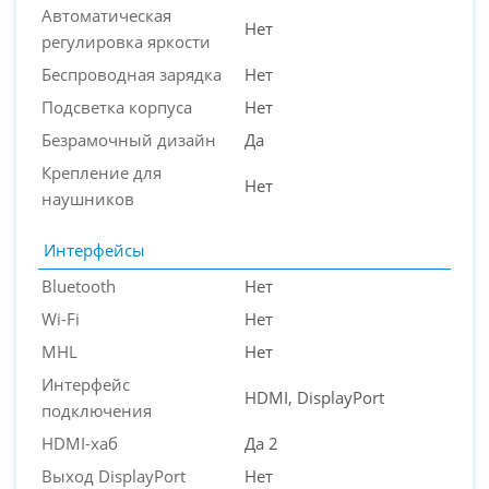
Автоматическая
Нет
регулировка яркости
Беспроводная зарядка
Нет
Подсветка корпуса
Нет
Безрамочный дизайн
Да
Крепление для
Нет
наушников
Интерфейсы
Bluetooth
Нет
Wi-Fi
Нет
MHL
Нет
Интерфейс
HDMI, DisplayPort
подключения
HDMI-хаб
Да 2
Выход DisplayPort
Нет