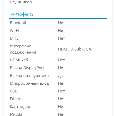
наушников
Интерфейсы
Bluetooth
Нет
Wi-Fi
Нет
MHL
Нет
Интерфейс
HDMI, D-Sub (VGA)
подключения
HDMI-хаб
Нет
Выход DisplayPort
Нет
Выход на наушники
Да
Микрофонный вход
Нет
USB
Нет
Ethernet
Нет
Картридер
Нет
RS-232
Нет