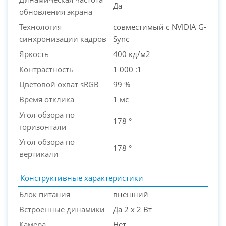
Да
обновления экрана
Технология
совместимый с NVIDIA G-
синхронизации кадров
Sync
Яркость
400 кд/м2
Контрастность
1 000 :1
Цветовой охват sRGB
99 %
Время отклика
1 мс
Угол обзора по
178 °
горизонтали
Угол обзора по
178 °
вертикали
Конструктивные характеристики
Блок питания
внешний
Встроенные динамики
Да 2 x 2 Вт
Камера
Нет