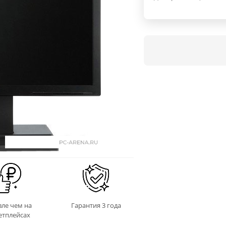
ле чем на
Гарантия 3 года
етплейсах