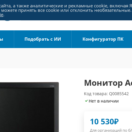
айта, а также аналитические и рекламные cookie, включая 
можете принять все cookie или отклонить необязательные.
ie
.
ры
Подобрать с ИИ
Конфигуратор ПК
Монитор A
Код товара: Q0085542
Нет в наличии
10 530
₽
Для организаций по б/