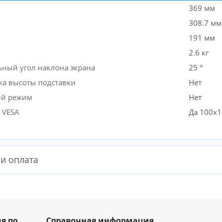
369 мм
308.7 мм
191 мм
2.6 кг
ный угол наклона экрана
25 °
ка высоты подставки
Нет
ый режим
Нет
 VESA
Да 100x
 и оплата
я по
Справочная информация