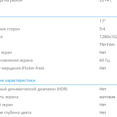
да на рынок
2014 г.
17"
ие сторон
5:4
ие
1280x10
TN+Film
 экран
Нет
бновления экрана
60 Гц
 мерцания (Flicker-free)
Нет
ие характеристики
ый динамический диапазон (HDR)
Нет
ть экрана
матовая
 экран
Нет
я глубина цвета
Нет