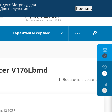
Яндекс.Метрику, для
+7 (495) 790-15-10
 Для получения
Принять
Отдел продаж
Заказать звонок
+7 (903) 790-15-10
Написать нам в чат MAX
Гарантия и сервис
0
cer V176Lbmd
0
Добавить в сравнения
0
н:
12 105
₽