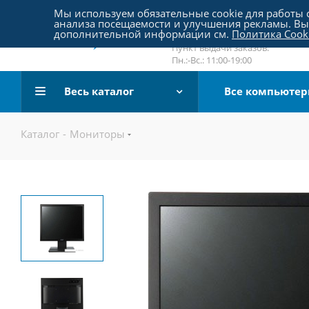
Пятницкое шоссе 18, пав. 267
Мы используем обязательные cookie для работы с
анализа посещаемости и улучшения рекламы. Вы 
email:
sale@pc-arena.ru
дополнительной информации см.
Политика Cook
Пн.:-Вс.: 10:00-20:00
Пункт выдачи заказов:
Пн.:-Вс.: 11:00-19:00
Весь каталог
Все компьюте
Каталог
-
Мониторы