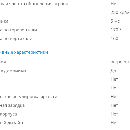
кая частота обновления экрана
Нет
250 кд/м
лика
5 мс
а по горизонтали
170 °
а по вертикали
160 °
ивные характеристики
ния
встроен
ые динамики
Да
Нет
Нет
еская регулировка яркости
Нет
ная зарядка
Нет
 корпуса
Нет
ый дизайн
Нет