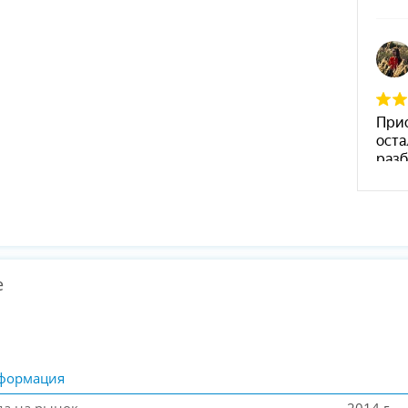
е
формация