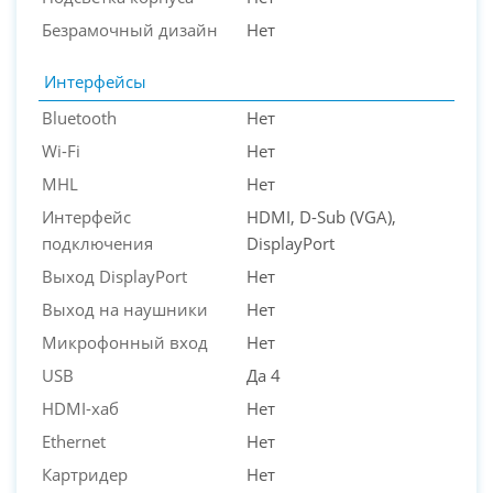
Безрамочный дизайн
Нет
Интерфейсы
Bluetooth
Нет
Wi-Fi
Нет
MHL
Нет
Интерфейс
HDMI, D-Sub (VGA),
подключения
DisplayPort
Выход DisplayPort
Нет
Выход на наушники
Нет
Микрофонный вход
Нет
USB
Да 4
HDMI-хаб
Нет
Ethernet
Нет
Картридер
Нет