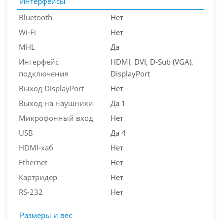
Интерфейсы
Bluetooth
Нет
Wi-Fi
Нет
MHL
Да
Интерфейс
HDMI, DVI, D-Sub (VGA),
подключения
DisplayPort
Выход DisplayPort
Нет
Выход на наушники
Да 1
Микрофонный вход
Нет
USB
Да 4
HDMI-хаб
Нет
Ethernet
Нет
Картридер
Нет
RS-232
Нет
Размеры и вес