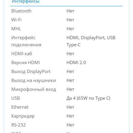
Интерфейсы
Bluetooth
Нет
Wi-Fi
Нет
MHL
Нет
Интерфейс
HDMI, DisplayPort, USB
подключения
Type-C
HDMI-хаб
Нет
Версия HDMI
HDMI 2.0
Выход DisplayPort
Нет
Выход на наушники
Нет
Микрофонный вход
Нет
USB
Да 4 (65W по Type C)
Ethernet
Нет
Картридер
Нет
RS-232
Нет