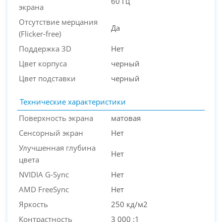
60 Гц
экрана
Отсутствие мерцания
Да
(Flicker-free)
Поддержка 3D
Нет
Цвет корпуса
черный
Цвет подставки
черный
Технические характеристики
Поверхность экрана
матовая
Сенсорный экран
Нет
Улучшенная глубина
Нет
цвета
NVIDIA G-Sync
Нет
AMD FreeSync
Нет
Яркость
250 кд/м2
Контрастность
3 000 :1