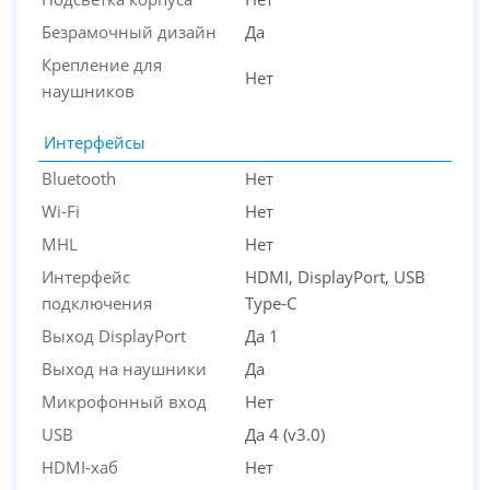
Безрамочный дизайн
Да
Крепление для
Нет
наушников
Интерфейсы
Bluetooth
Нет
Wi-Fi
Нет
MHL
Нет
Интерфейс
HDMI, DisplayPort, USB
подключения
Type-C
Выход DisplayPort
Да 1
Выход на наушники
Да
Микрофонный вход
Нет
USB
Да 4 (v3.0)
HDMI-хаб
Нет