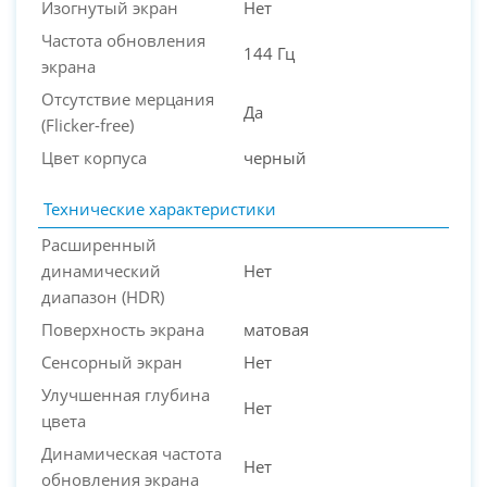
Изогнутый экран
Нет
PC-Arena на карте Москвы — Яндекс Карты
Частота обновления
144 Гц
экрана
Отсутствие мерцания
Да
(Flicker-free)
Цвет корпуса
черный
Технические характеристики
Расширенный
динамический
Нет
диапазон (HDR)
Поверхность экрана
матовая
Сенсорный экран
Нет
Улучшенная глубина
Нет
цвета
Динамическая частота
Нет
обновления экрана