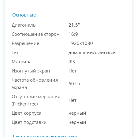
Основные
Диагональ
21.5"
Соотношение сторон
16:9
Разрешение
1920x1080
Тип
домашний/офисный
Матрица
IPS
Изогнутый экран
Нет
PC-Arena на карте Москвы — Яндекс Карты
Частота обновления
60 Гц
экрана
Отсутствие мерцания
Нет
(Flicker-free)
Цвет корпуса
черный
Цвет подставки
черный
Технические характеристики