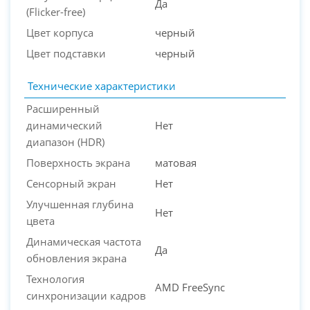
Да
(Flicker-free)
Цвет корпуса
черный
Цвет подставки
черный
Технические характеристики
Расширенный
динамический
Нет
диапазон (HDR)
Поверхность экрана
матовая
Сенсорный экран
Нет
Улучшенная глубина
Нет
цвета
Динамическая частота
Да
обновления экрана
Технология
AMD FreeSync
синхронизации кадров