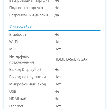
Беспроводная зарядка
Нет
Подсветка корпуса
Нет
Безрамочный дизайн
Да
Интерфейсы
Bluetooth
Нет
Wi-Fi
Нет
MHL
Нет
Интерфейс
HDMI, D-Sub (VGA)
подключения
Выход DisplayPort
Нет
Выход на наушники
Нет
Микрофонный вход
Нет
USB
Нет
HDMI-хаб
Нет
Ethernet
Нет