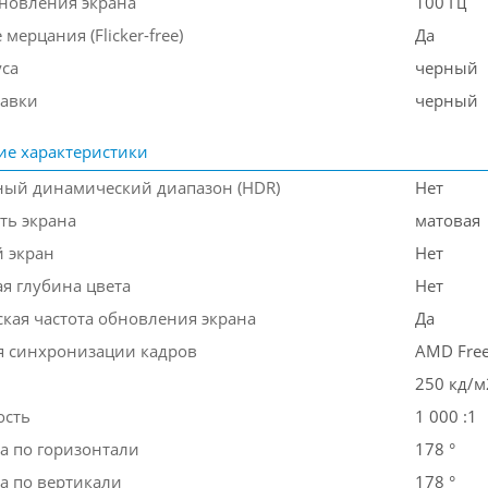
бновления экрана
100 Гц
 мерцания (Flicker-free)
Да
уса
черный
тавки
черный
ие характеристики
ый динамический диапазон (HDR)
Нет
ть экрана
матовая
 экран
Нет
я глубина цвета
Нет
кая частота обновления экрана
Да
я синхронизации кадров
AMD Free
250 кд/м
ость
1 000 :1
а по горизонтали
178 °
а по вертикали
178 °