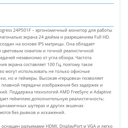
ogress 24P501F – эргономичный монитор для работы
диагональю экрана 24 дюйма и разрешением Full HD.
создан на основе IPS матрицы. Она обладает
 цветовым охватом и точной реалистичной
PC-Arena на карте Москвы — Яндекс Карты
едачей независимо от угла обзора. Частота
ия экрана составляет 100 Гц, поэтому такое
во могут использовать не только офисные
ки, но и геймеры. Высокая «герцовка» позволяет
 плавной передачи изображения без задержек и
ий. Поддержка технологий AMD FreeSync и Adaptive
дает геймплею дополнительную реалистичность:
динамичных шутерах и других экшенах
ются без рывков и искажений.
оснащен разъемами HDMI, DisplayPort и VGA и легко