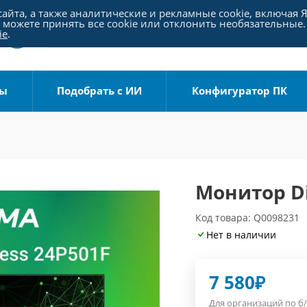
айта, а также аналитические и рекламные cookie, включая 
можете принять все cookie или отклонить необязательные.
ie
.
ры
Подобрать с ИИ
Конфигуратор ПК
Монитор Di
Код товара: Q0098231
Нет в наличии
7 580
₽
Для организаций по б/