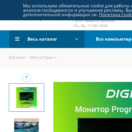
Пятницкое шоссе 18, пав. 267
Мы используем обязательные cookie для работы с
анализа посещаемости и улучшения рекламы. Вы 
email:
sale@pc-arena.ru
дополнительной информации см.
Политика Cook
Пн.:-Вс.: 10:00-20:00
Пункт выдачи заказов:
Пн.:-Вс.: 11:00-19:00
Весь каталог
Все компьюте
Каталог
-
Мониторы