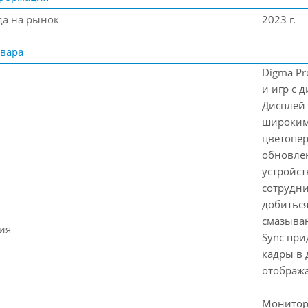
да на рынок
2023 г.
вара
Digma Pr
и игр с 
Дисплей 
широким
цветопер
обновлен
устройст
сотрудни
добиться
смазыван
ия
Sync при
кадры в 
отобража
Монитор 