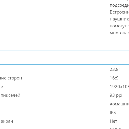
подсоеди
Встроенн
наушнико
помогут 
многочас
23.8"
ие сторон
16:9
ие
1920x10
 пикселей
93 ppi
домашн
IPS
 экран
Нет