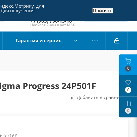
Яндекс.Метрику, для
+7 (495) 790-15-10
 Для получения
Принять
Отдел продаж
Заказать звонок
+7 (903) 790-15-10
Написать нам в чат MAX
Гарантия и сервис
0
gma Progress 24P501F
0
Добавить в сравнения
0
н:
8 719
₽