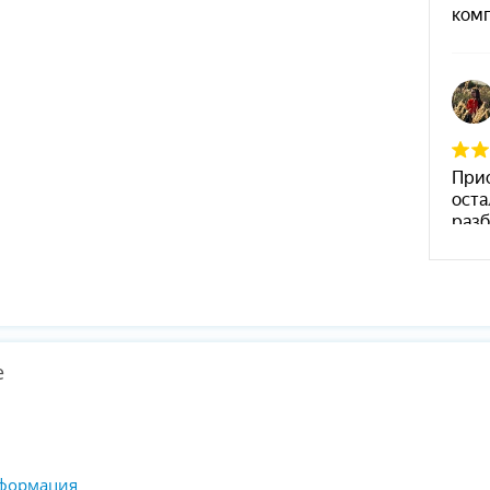
е
формация