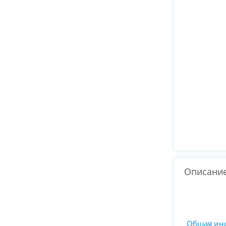
Описани
Общая ин