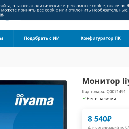
айта, а также аналитические и рекламные cookie, включая 
можете принять все cookie или отклонить необязательные.
ie
.
ры
Подобрать с ИИ
Конфигуратор ПК
Монитор Ii
Код товара: Q0071491
Нет в наличии
8 540
₽
Для организаций по б/