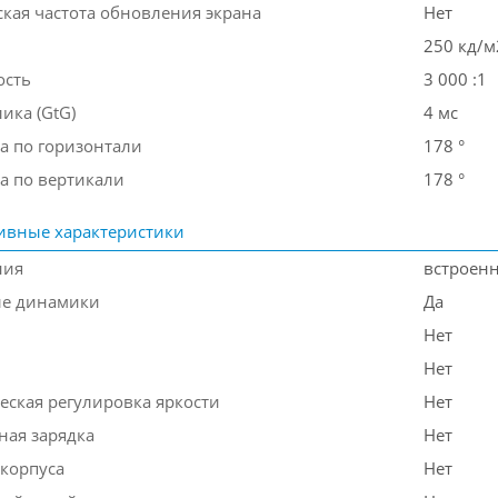
кая частота обновления экрана
Нет
250 кд/м
ость
3 000 :1
ика (GtG)
4 мс
а по горизонтали
178 °
а по вертикали
178 °
ивные характеристики
ния
встроен
ые динамики
Да
Нет
Нет
еская регулировка яркости
Нет
ная зарядка
Нет
 корпуса
Нет