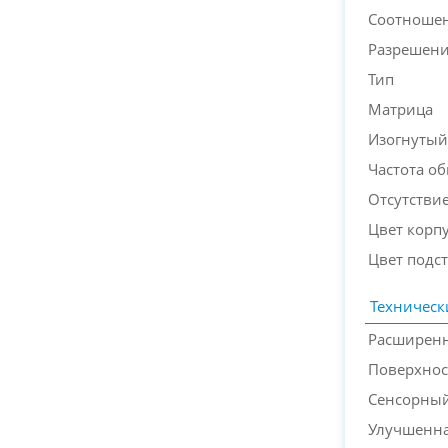
Соотношен
Разрешен
Тип
Матрица
Изогнутый
Частота о
Отсутствие
Цвет корп
Цвет подс
Техническ
Расширенн
Поверхнос
Сенсорный
Улучшенна