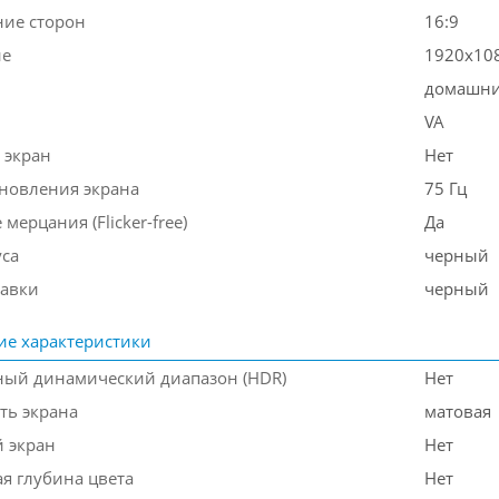
ие сторон
16:9
ие
1920x10
домашн
VA
 экран
Нет
бновления экрана
75 Гц
 мерцания (Flicker-free)
Да
уса
черный
тавки
черный
ие характеристики
ый динамический диапазон (HDR)
Нет
ть экрана
матовая
 экран
Нет
я глубина цвета
Нет