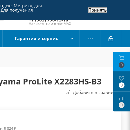
Яндекс.Метрику, для
+7 (495) 790-15-10
 Для получения
Принять
Отдел продаж
Заказать звонок
+7 (903) 790-15-10
Написать нам в чат MAX
Гарантия и сервис
0
yama ProLite X2283HS-B3
0
Добавить в сравнения
0
н:
9 824
₽