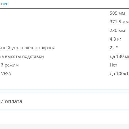
 вес
505 мм
371.5 мм
230 мм
4.8 кг
ный угол наклона экрана
22 °
ка высоты подставки
Да 130 м
ый режим
Нет
 VESA
Да 100x
 и оплата