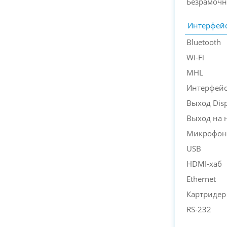
Безрамочн
Интерфей
Bluetooth
Wi-Fi
MHL
Интерфейс
Выход Disp
Выход на 
Микрофон
USB
HDMI-хаб
Ethernet
Картридер
RS-232