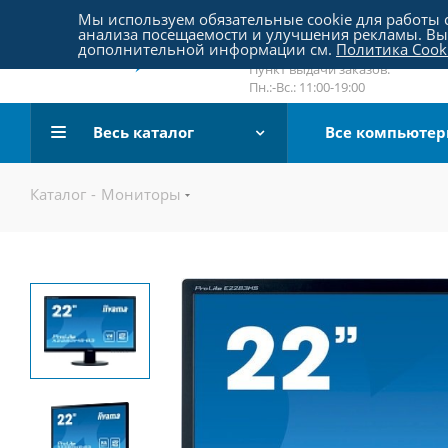
Пятницкое шоссе 18, пав. 267
Мы используем обязательные cookie для работы с
анализа посещаемости и улучшения рекламы. Вы 
email:
sale@pc-arena.ru
дополнительной информации см.
Политика Cook
Пн.:-Вс.: 10:00-20:00
Пункт выдачи заказов:
Пн.:-Вс.: 11:00-19:00
Весь каталог
Все компьюте
Каталог
-
Мониторы