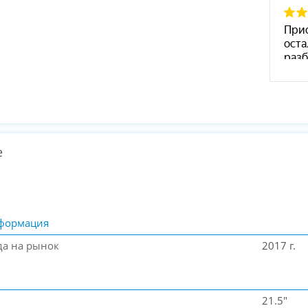
е
формация
да на рынок
2017 г.
21.5"