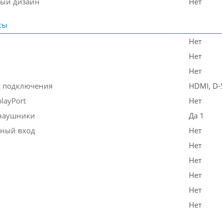
ый дизайн
Нет
сы
Нет
Нет
Нет
 подключения
HDMI, D-S
layPort
Нет
наушники
Да 1
ный вход
Нет
Нет
Нет
Нет
Нет
Нет