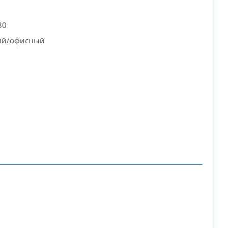
80
PC-Arena на карте Москвы — Яндекс Карты
ий/офисный