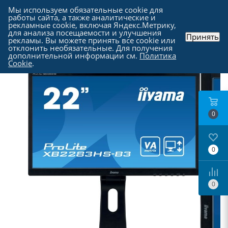
Мы используем обязательные cookie для
работы сайта, а также аналитические и
рекламные cookie, включая Яндекс.Метрику,
для анализа посещаемости и улучшения
Принять
рекламы. Вы можете принять все cookie или
Каталог
-
Мониторы
отклонить необязательные. Для получения
дополнительной информации см.
Политика
Cookie
.
0
0
0