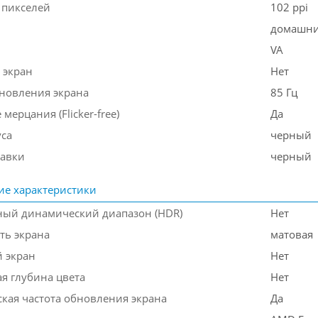
 пикселей
102 ppi
домашн
VA
 экран
Нет
бновления экрана
85 Гц
 мерцания (Flicker-free)
Да
уса
черный
тавки
черный
ие характеристики
ый динамический диапазон (HDR)
Нет
ть экрана
матовая
 экран
Нет
я глубина цвета
Нет
кая частота обновления экрана
Да