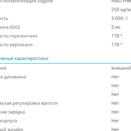
я синхронизации кадров
AMD Fre
250 кд/м
ость
3 000 :1
ика (GtG)
5 мс
а по горизонтали
178 °
а по вертикали
178 °
ивные характеристики
ния
внешни
ые динамики
Нет
Нет
Нет
еская регулировка яркости
Нет
ная зарядка
Нет
 корпуса
Нет
ый дизайн
Нет