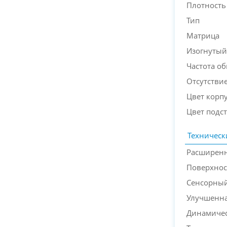
Плотность
Тип
Матрица
Изогнутый
Частота о
Отсутствие
Цвет корп
Цвет подс
Техническ
Расширенн
Поверхнос
Сенсорный
Улучшенна
Динамичес