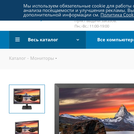
Пятницкое шоссе 18, пав. 267
Мы используем обязательные cookie для работы с
анализа посещаемости и улучшения рекламы. Вы 
email:
sale@pc-arena.ru
дополнительной информации см.
Политика Cook
Пн.:-Вс.: 10:00-20:00
Пункт выдачи заказов:
Пн.:-Вс.: 11:00-19:00
Весь каталог
Все компьюте
Каталог
-
Мониторы