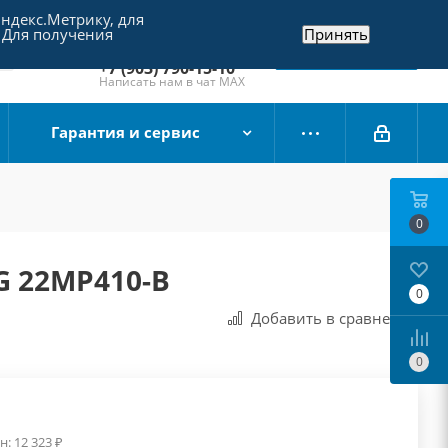
Яндекс.Метрику, для
+7 (495) 790-15-10
 Для получения
Принять
Отдел продаж
Заказать звонок
+7 (903) 790-15-10
Написать нам в чат MAX
Гарантия и сервис
0
G 22MP410-B
0
Добавить в сравнения
0
н:
12 323
₽