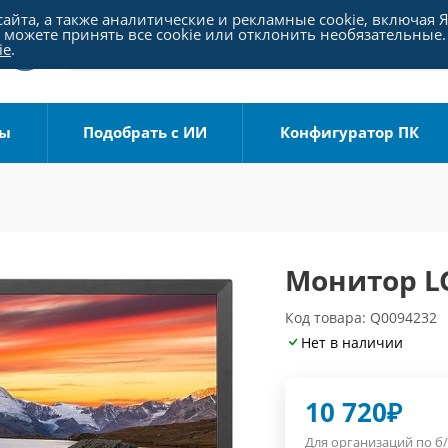
айта, а также аналитические и рекламные cookie, включая 
можете принять все cookie или отклонить необязательные.
ie
.
ры
Подобрать с ИИ
Конфигуратор ПК
Монитор L
Код товара: Q0094232
Нет в наличии
10 720
₽
Для организаций по б/