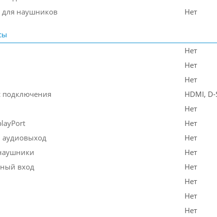
 для наушников
Нет
сы
Нет
Нет
Нет
 подключения
HDMI, D-
Нет
layPort
Нет
 аудиовыход
Нет
наушники
Нет
ный вход
Нет
Нет
Нет
Нет