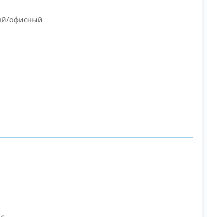
ий/офисный
PC-Arena на карте Москвы — Яндекс Карты