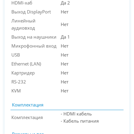
HDMI-хаб
Да 2
Выход DisplayPort
Нет
Линейный
Нет
аудиовход
Выход на наушники
Да 1
Микрофонный вход
Нет
USB
Нет
Ethernet (LAN)
Нет
Картридер
Нет
RS-232
Нет
KVM
Нет
Комплектация
- HDMI кабель
Комплектация
- Кабель питания
Размеры и вес