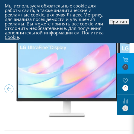
Мы используем обязательные cookie для
работы сайта, а также аналитические и
рекламные cookie, включая Яндекс.Метрику,
для анализа посещаемости и улучшения
Принять
рекламы. Вы можете принять все cookie или
Каталог
-
Мониторы
отклонить необязательные. Для получения
дополнительной информации см.
Политика
Cookie
.
0
0
0