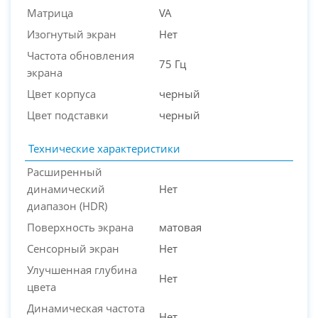
Матрица
VA
PC-Arena на карте Москвы — Яндекс Карты
Изогнутый экран
Нет
Частота обновления
75 Гц
экрана
Цвет корпуса
черный
Цвет подставки
черный
Технические характеристики
Расширенный
динамический
Нет
диапазон (HDR)
Поверхность экрана
матовая
Сенсорный экран
Нет
Улучшенная глубина
Нет
цвета
Динамическая частота
Нет