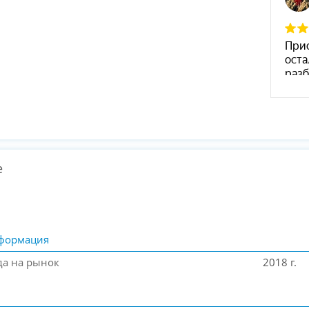
е
формация
да на рынок
2018 г.