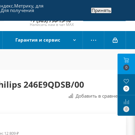
Яндекс.Метрику, для
+7 (495) 790-15-10
 Для получения
Принять
Отдел продаж
Заказать звонок
+7 (903) 790-15-10
Написать нам в чат MAX
Гарантия и сервис
0
ilips 246E9QDSB/00
0
Добавить в сравнения
0
н:
12 809
₽