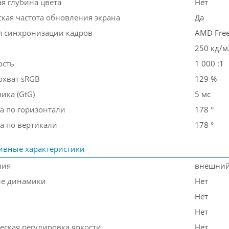
я глубина цвета
Нет
кая частота обновления экрана
Да
я синхронизации кадров
AMD Fre
250 кд/м
ость
1 000 :1
охват sRGB
129 %
ика (GtG)
5 мс
а по горизонтали
178 °
а по вертикали
178 °
ивные характеристики
ния
внешни
ые динамики
Нет
Нет
Нет
еская регулировка яркости
Нет