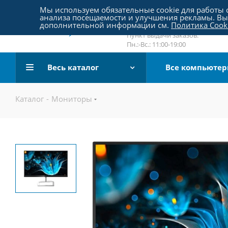
Пятницкое шоссе 18, пав. 267
Мы используем обязательные cookie для работы с
анализа посещаемости и улучшения рекламы. Вы 
email:
sale@pc-arena.ru
дополнительной информации см.
Политика Cook
Пн.:-Вс.: 10:00-20:00
Пункт выдачи заказов:
Пн.:-Вс.: 11:00-19:00
Весь каталог
Все компьюте
Каталог
-
Мониторы