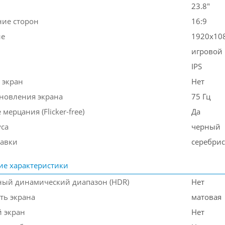
23.8"
ие сторон
16:9
ие
1920x10
игровой
IPS
 экран
Нет
бновления экрана
75 Гц
 мерцания (Flicker-free)
Да
уса
черный
тавки
серебри
ие характеристики
ый динамический диапазон (HDR)
Нет
ть экрана
матовая
 экран
Нет