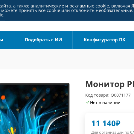
айта, а также аналитические и рекламные cookie, включая 
можете принять все cookie или отклонить необязательные.
ie
.
ры
Подобрать с ИИ
Конфигуратор ПК
Монитор Ph
Код товара: Q0071177
Нет в наличии
11 140
₽
Для организаций по б/