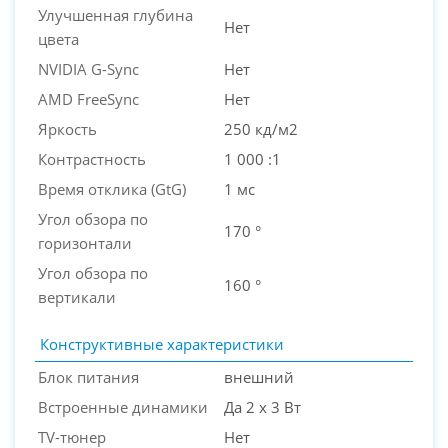
Улучшенная глубина
Нет
цвета
NVIDIA G-Sync
Нет
AMD FreeSync
Нет
Яркость
250 кд/м2
Контрастность
1 000 :1
Время отклика (GtG)
1 мс
Угол обзора по
170 °
горизонтали
Угол обзора по
160 °
вертикали
Конструктивные характеристики
Блок питания
внешний
Встроенные динамики
Да 2 x 3 Вт
TV-тюнер
Нет