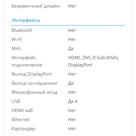
Безрамочный дизайн
Нет
Интерфейсы
Bluetooth
Нет
Wi-Fi
Нет
MHL
Да
Интерфейс
HDMI, DVI, D-Sub (VGA),
подключения
DisplayPort
Выход DisplayPort
Нет
Выход на наушники
Да
Микрофонный вход
Нет
USB
Да 4
HDMI-хаб
Нет
Ethernet
Нет
Картридер
Нет