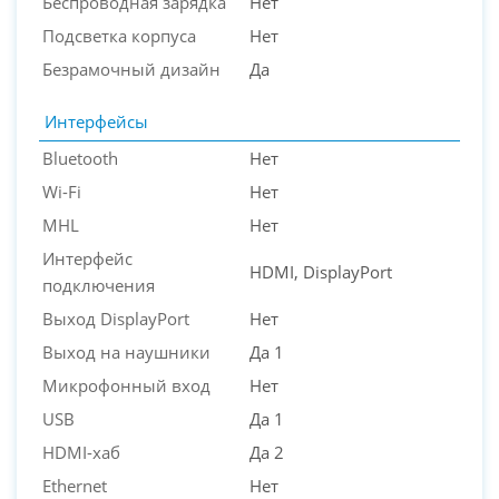
Беспроводная зарядка
Нет
Подсветка корпуса
Нет
Безрамочный дизайн
Да
Интерфейсы
Bluetooth
Нет
Wi-Fi
Нет
MHL
Нет
Интерфейс
HDMI, DisplayPort
подключения
Выход DisplayPort
Нет
Выход на наушники
Да 1
Микрофонный вход
Нет
USB
Да 1
HDMI-хаб
Да 2
Ethernet
Нет