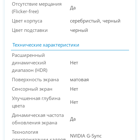
Отсутствие мерцания
Да
(Flicker-free)
Цвет корпуса
серебристый, черный
Цвет подставки
черный
Технические характеристики
Расширенный
динамический
Нет
диапазон (HDR)
Поверхность экрана
матовая
Сенсорный экран
Нет
Улучшенная глубина
Нет
цвета
Динамическая частота
Да
обновления экрана
Технология
NVIDIA G-Sync
синхронизации кадров