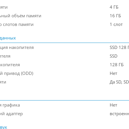
мяти
4 ГБ
ьный объём памяти
16 ГБ
о слотов памяти
1 слот
 данных
ция накопителя
SSD 128 
ителя
SSD
акопителя
128 ГБ
й привод (ODD)
Нет
яти
Да SD, S
я графика
Нет
ий адаптер
встроен
звук