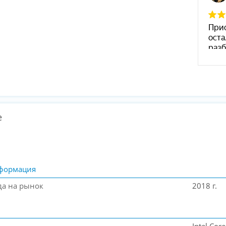
е
формация
да на рынок
2018 г.