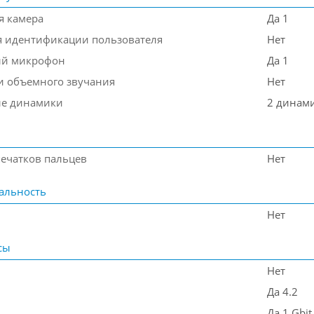
я камера
Да 1
я идентификации пользователя
Нет
ый микрофон
Да 1
и объемного звучания
Нет
ые динамики
2 динам
печатков пальцев
Нет
альность
Нет
сы
Нет
Да 4.2
Да 1 Gbit