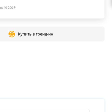
н:
49 290
₽
Купить в трейд-ин