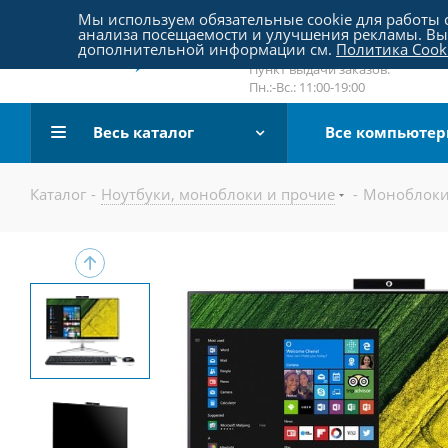
Пятницкое шоссе 18, пав. 267
Мы используем обязательные cookie для работы с
анализа посещаемости и улучшения рекламы. Вы 
email:
sale@pc-arena.ru
дополнительной информации см.
Политика Cook
Пн.:-Вс.: 10:00-20:00
Пункт выдачи заказов:
Пн.:-Вс.: 11:00-19:00
Весь каталог
Все компьюте
Каталог
-
Ноутбуки, моноблоки и прочие
-
Моноблоки