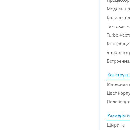
Процессор
Модель пр
Количеств
Тактовая ч
Turbo-част
Кэш (общий
Энергопот
Встроенна
Конструкц
Материал 
Цвет корп
Подсветка
Размеры и
Ширина