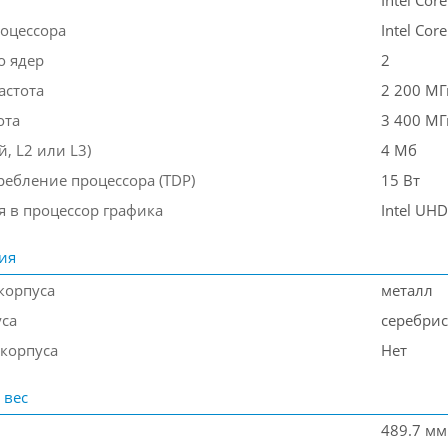
Intel Core
оцессора
Intel Cor
о ядер
2
астота
2 200 МГ
ота
3 400 МГ
, L2 или L3)
4 Мб
ребление процессора (TDP)
15 Вт
я в процессор графика
Intel UHD
ия
корпуса
металл
уса
серебри
 корпуса
Нет
 вес
489.7 мм