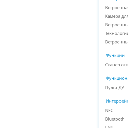
Встроенна
Камера дл
Встроенн
Технологи
Встроенн
Функции
Сканер от
Функцион
Пульт ДУ
Интерфей
NFC
Bluetooth
LAN