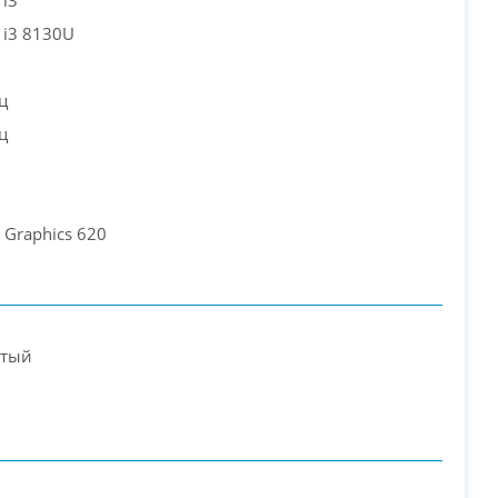
 i3
e i3 8130U
PC-Arena на карте Москвы — Яндекс Карты
ц
ц
 Graphics 620
стый