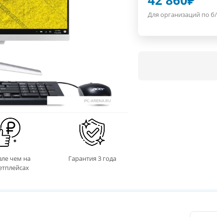
42 860
₽
Для организаций по б/
ле чем на
Гарантия 3 года
етплейсах