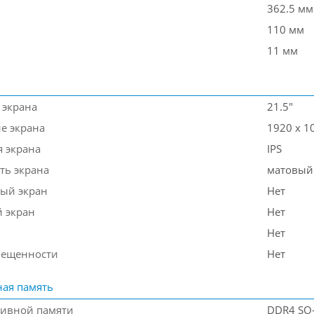
362.5 мм
110 мм
11 мм
 экрана
21.5"
е экрана
1920 x 1
я экрана
IPS
ть экрана
матовый
ый экран
Нет
 экран
Нет
Нет
вещенности
Нет
ая память
тивной памяти
DDR4 SO