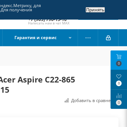
Яндекс.Метрику, для
+7 (495) 790-15-10
 Для получения
Принять
Отдел продаж
Заказать звонок
+7 (903) 790-15-10
Написать нам в чат MAX
Гарантия и сервис
0
cer Aspire C22-865
0
15
Добавить в сравнения
0