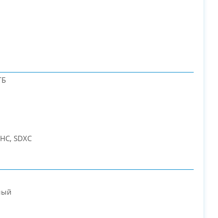
ГБ
DHC, SDXC
ный