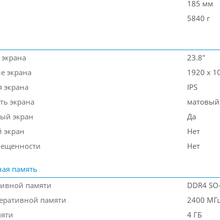
185 мм
5840 г
 экрана
23.8"
е экрана
1920 x 1
я экрана
IPS
ть экрана
матовый
ый экран
Да
 экран
Нет
вещенности
Нет
ая память
тивной памяти
DDR4 SO
перативной памяти
2400 МГ
мяти
4 ГБ