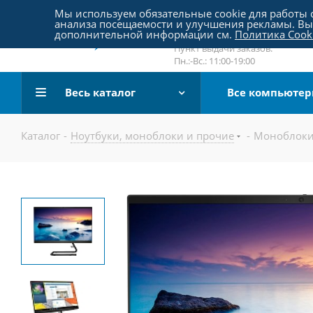
Пятницкое шоссе 18, пав. 267
Мы используем обязательные cookie для работы с
анализа посещаемости и улучшения рекламы. Вы 
email:
sale@pc-arena.ru
дополнительной информации см.
Политика Cook
Пн.:-Вс.: 10:00-20:00
Пункт выдачи заказов:
Пн.:-Вс.: 11:00-19:00
Весь каталог
Все компьюте
Каталог
-
Ноутбуки, моноблоки и прочие
-
Моноблоки