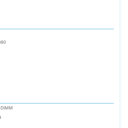
080
-DIMM
ц