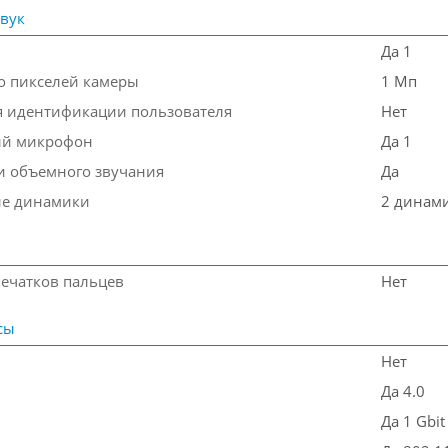
звук
Да 1
о пикселей камеры
1 Мп
я идентификации пользователя
Нет
ый микрофон
Да 1
и объемного звучания
Да
ые динамики
2 динам
печатков пальцев
Нет
сы
Нет
Да 4.0
Да 1 Gbit