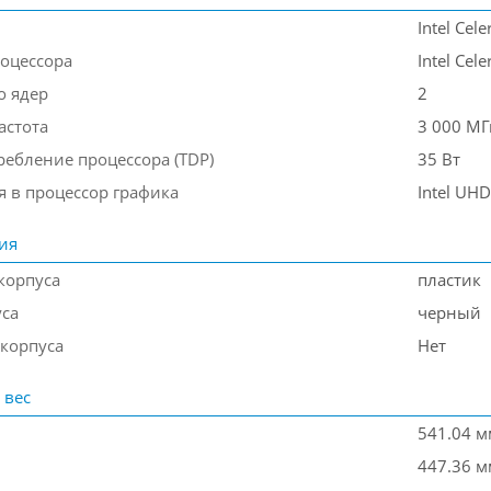
Intel Cele
оцессора
Intel Cel
о ядер
2
астота
3 000 МГ
ребление процессора (TDP)
35 Вт
я в процессор графика
Intel UHD
ия
корпуса
пластик
уса
черный
 корпуса
Нет
 вес
541.04 м
447.36 м