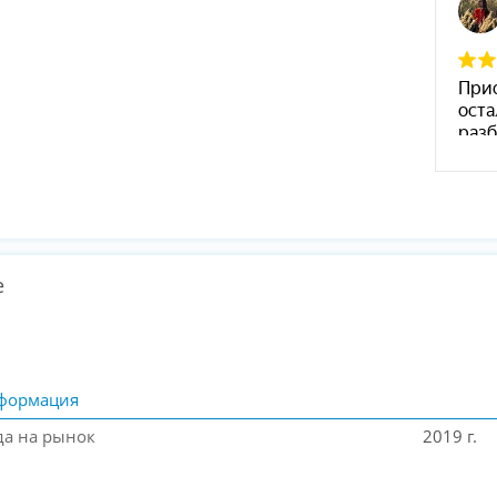
е
формация
да на рынок
2019 г.