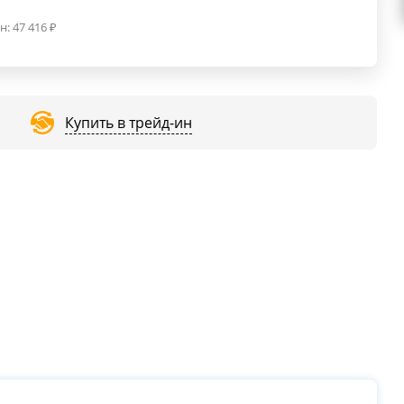
н:
47 416
₽
Купить в трейд-ин