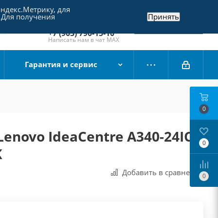
Яндекс.Метрику, для
+7 (495) 790-15-10
 Для получения
Принять
Отдел продаж
Заказать звонок
+7 (903) 790-15-10
Написать нам в чат MAX
Гарантия и сервис
0
enovo IdeaCentre A340-24ICB
0
K
Добавить в сравнения
0