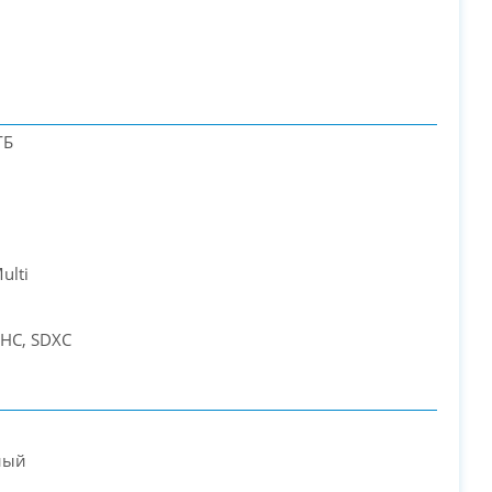
ГБ
ulti
DHC, SDXC
ный