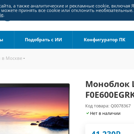
айта, а также аналитические и рекламные cookie, включая 
можете принять все cookie или отклонить необязательные.
ie
.
ры
Подобрать с ИИ
Конфигуратор ПК
 в Москве
Моноблок L
F0E600EGR
Код товара: Q0078367
Нет в наличии