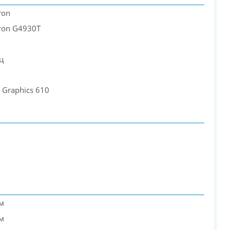
ron
eron G4930T
PC-Arena на карте Москвы — Яндекс Карты
ц
 Graphics 610
м
м