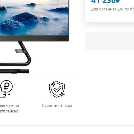
41 230
₽
Для организаций по б/
ле чем на
Гарантия 3 года
етплейсах