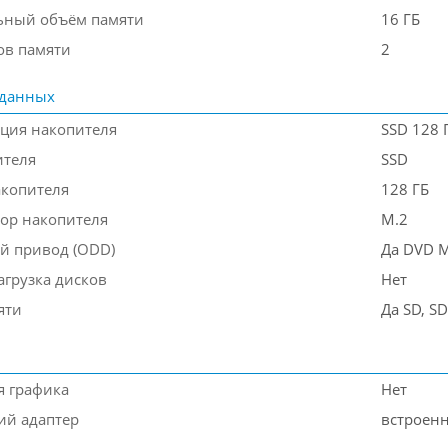
ьный объём памяти
16 ГБ
ов памяти
2
 данных
ция накопителя
SSD 128 
ителя
SSD
акопителя
128 ГБ
ор накопителя
M.2
й привод (ODD)
Да DVD M
агрузка дисков
Нет
яти
Да SD, S
я графика
Нет
ий адаптер
встроен