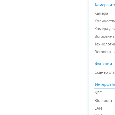
Камера и 
Камера
Количеств
Камера дл
Встроенн
Технологи
Встроенн
Функции
Сканер от
Интерфей
NFC
Bluetooth
LAN