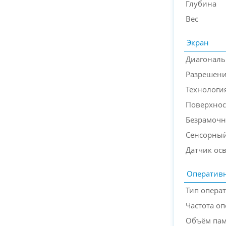
Глубина
Вес
Экран
Диагональ
Разрешени
Технологи
Поверхнос
Безрамочн
Сенсорный
Датчик ос
Оперативн
Тип опера
Частота о
Объём па