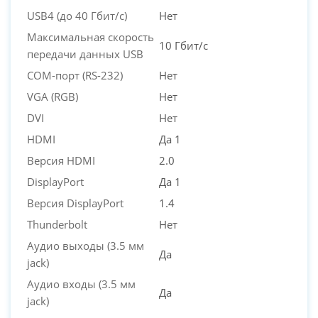
USB4 (до 40 Гбит/с)
Нет
Максимальная скорость
10 Гбит/с
передачи данных USB
COM-порт (RS-232)
Нет
VGA (RGB)
Нет
DVI
Нет
HDMI
Да 1
Версия HDMI
2.0
DisplayPort
Да 1
Версия DisplayPort
1.4
Thunderbolt
Нет
Аудио выходы (3.5 мм
Да
jack)
Аудио входы (3.5 мм
Да
jack)