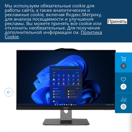
Мы используем обязательные cookie для
работы сайта, а также аналитические и
рекламные cookie, включая Яндекс.Метрику,
для анализа посещаемости и улучшения
Принять
рекламы. Вы можете принять все cookie или
Каталог
-
Ноутбуки, моноблоки и прочие
-
отклонить необязательные. Для получения
Моноблоки в Москве
дополнительной информации см.
Политика
Cookie
.
0
0
0