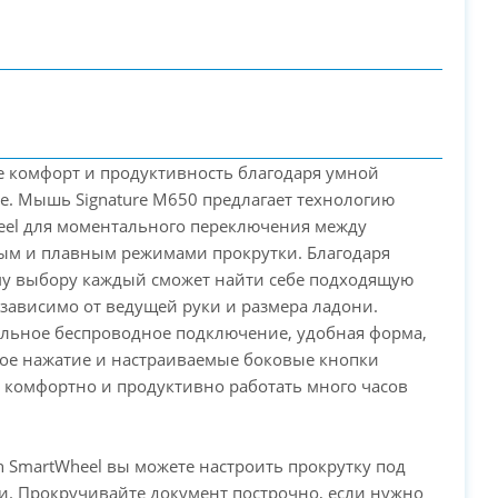
 комфорт и продуктивность благодаря умной
е. Мышь Signature M650 предлагает технологию
eel для моментального переключения между
ым и плавным режимами прокрутки. Благодаря
PC-Arena на карте Москвы — Яндекс Карты
у выбору каждый сможет найти себе подходящую
ависимо от ведущей руки и размера ладони.
льное беспроводное подключение, удобная форма,
ое нажатие и настраиваемые боковые кнопки
 комфортно и продуктивно работать много часов
ch SmartWheel вы можете настроить прокрутку под
и. Прокручивайте документ построчно, если нужно