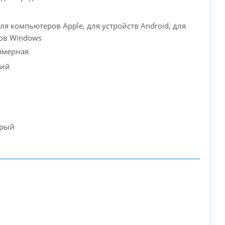
для компьютеров Apple, для устройств Android, для
ов Windows
змерная
кий
ерый