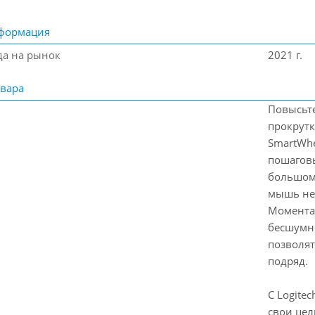
формация
да на рынок
2021 г.
вара
Повысьте
прокрутк
SmartWh
пошагов
большом
мышь нез
Момента
бесшумн
позволят
подряд.
С Logite
свои цел