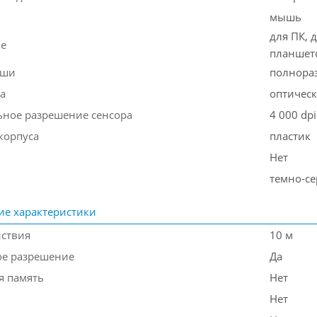
мышь
для ПК, 
ие
планшет
ыши
полнора
а
оптичес
ное разрешение сенсора
4 000 dpi
корпуса
пластик
Нет
темно-с
ие характеристики
йствия
10 м
е разрешение
Да
я память
Нет
Нет