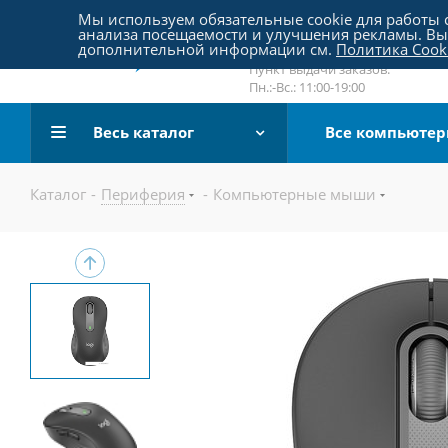
Пятницкое шоссе 18, пав. 267
Мы используем обязательные cookie для работы с
анализа посещаемости и улучшения рекламы. Вы 
email:
sale@pc-arena.ru
дополнительной информации см.
Политика Cook
Пн.:-Вс.: 10:00-20:00
Пункт выдачи заказов:
Пн.:-Вс.: 11:00-19:00
Весь каталог
Все компьюте
Каталог
-
Периферия
-
Компьютерные мыши