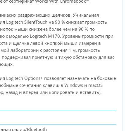
еют сертификат Works With Chromebook™.
никаких раздражающих щелчков. Уникальная
ия Logitech SilentTouch на 90 % снижает громкость
нопок мыши снижена более чем на 90 % по
ю с моделью Logitech M170. Уровень громкости при
кста и щелчке левой кнопкой мыши измерен в
мой лаборатории с расстояния 1 м. громкость
 поддерживая приятную и тихую обстановку для вас
ающих.
ия Logitech Options+ позволяет назначать на боковые
любимые сочетания клавиш в Windows и macOS
р, назад и вперед или копировать и вставить).
дная радио/Bluetooth