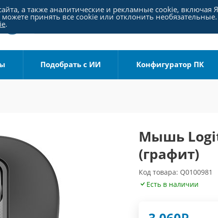
айта, а также аналитические и рекламные cookie, включая 
можете принять все cookie или отклонить необязательные.
ie
.
ры
Подобрать с ИИ
Конфигуратор ПК
Мышь Logit
(графит)
Код товара: Q0100981
Есть в наличии