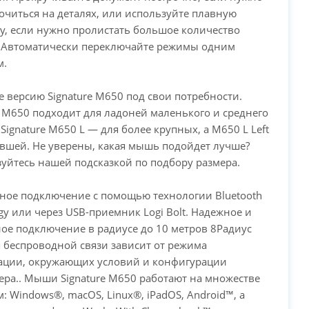
очиться на деталях, или используйте плавную
у, если нужно пролистать большое количество
. Автоматически переключайте режимы одним
м.
 версию Signature M650 под свои потребности.
e M650 подходит для ладоней маленького и среднего
 Signature M650 L — для более крупных, а M650 L Left
вшей. Не уверены, какая мышь подойдет лучше?
уйтесь нашей подсказкой по подбору размера.
ное подключение с помощью технологии Bluetooth
gy или через USB-приемник Logi Bolt. Надежное и
ое подключение в радиусе до 10 метров 8Радиус
 беспроводной связи зависит от режима
тации, окружающих условий и конфигурации
ра.. Мыши Signature M650 работают на множестве
: Windows®, macOS, Linux®, iPadOS, Android™, а