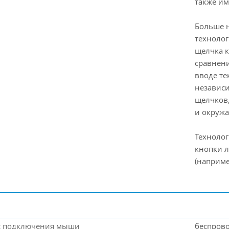
также им
Больше 
технолог
щелчка к
сравнени
вводе те
независи
щелчков,
и окруж
Технолог
кнопки 
(наприме
с подключения мыши
беспрово