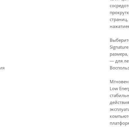
сосредот
прокрутк
страниц
нажатие
Выберите
Signatur
размера,
— для ле
ия
Воспольз
Мгновен
Low Ener
стабильн
действия
эксплуа
компьюте
платформ