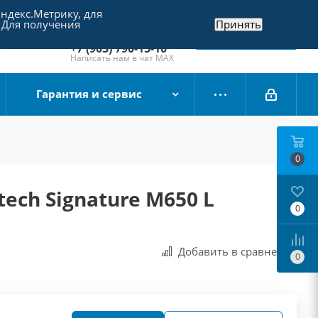
Яндекс.Метрику, для
+7 (495) 790-15-10
 Для получения
Принять
Отдел продаж
Заказать звонок
+7 (903) 790-15-10
Написать нам в чат MAX
Гарантия и сервис
0
ech Signature M650 L
0
Добавить в сравнения
0