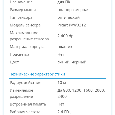
Назначение
для ПК
Размер мыши
полноразмерная
Тип сенсора
оптический
PC-Arena на карте Москвы — Яндекс Карты
Модель сенсора
Pixart PAW3212
Максимальное
2 400 dpi
разрешение сенсора
Материал корпуса
пластик
Подсветка
Нет
Цвет
синий, черный
Технические характеристики
Радиус действия
10 м
Изменяемое
Да 800, 1200, 1600, 2000,
разрешение
2400
Встроенная память
Нет
Рабочая частота
2.4 ГГц