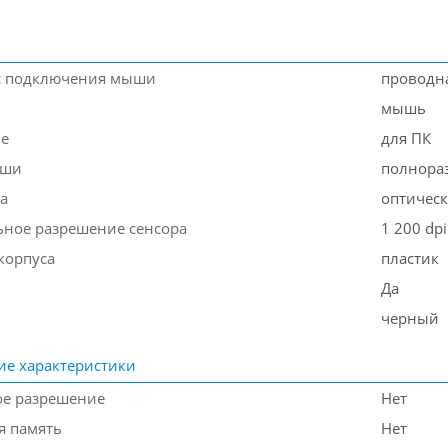
с подключения мыши
проводн
мышь
ие
для ПК
ыши
полнора
а
оптичес
ное разрешение сенсора
1 200 dpi
корпуса
пластик
Да
черный
ие характеристики
е разрешение
Нет
я память
Нет