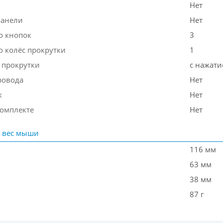
Нет
панели
Нет
о кнопок
3
о колёс прокрутки
1
 прокрутки
с нажат
ровода
Нет
к
Нет
комплекте
Нет
 вес мыши
116 мм
63 мм
38 мм
87 г