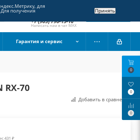
Яндекс.Метрику, для
+7 (495) 790-15-10
 Для получения
Принять
Отдел продаж
Заказать звонок
+7 (903) 790-15-10
Написать нам в чат MAX
Гарантия и сервис
0
 RX-70
0
Добавить в сравнения
0
н:
431
₽