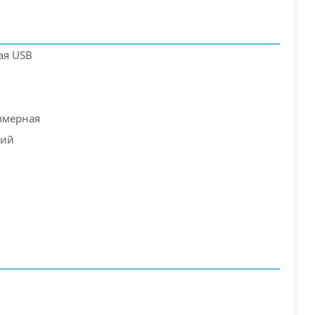
ая USB
змерная
кий
PC-Arena на карте Москвы — Яндекс Карты