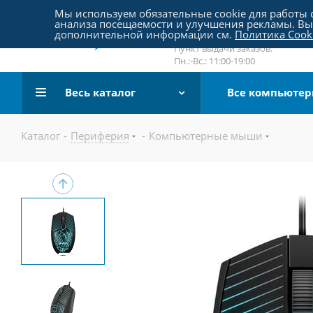
Пятницкое шоссе 18, пав. 267
Мы используем обязательные cookie для работы с
анализа посещаемости и улучшения рекламы. Вы 
email:
sale@pc-arena.ru
дополнительной информации см.
Политика Cook
Пн.:-Вс.: 10:00-20:00
Пункт выдачи заказов:
Пн.:-Вс.: 11:00-19:00
Весь каталог
Все компьюте
Каталог
-
Периферия
-
Компьютерные мыши