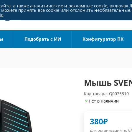
айта, а также аналитические и рекламные cookie, включая 
можете принять все cookie или отклонить необязательные.
ie
.
ры
Подобрать с ИИ
Конфигуратор ПК
Мышь SVEN
Код товара: Q0075310
Нет в наличии
380
₽
Для организаций по б/