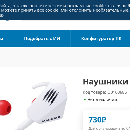
айта, а также аналитические и рекламные cookie, включая 
можете принять все cookie или отклонить необязательные.
ie
.
ры
Подобрать с ИИ
Конфигуратор ПК
Наушники M
Код товара: Q0103686
Нет в наличии
730
₽
Для организаций по б/