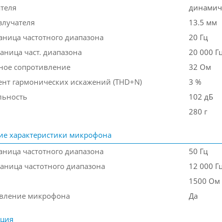
ателя
динамич
злучателя
13.5 мм
аница частотного диапазона
20 Гц
аница част. диапазона
20 000 Г
ое сопротивление
32 Ом
нт гармонических искажений (THD+N)
3 %
льность
102 дБ
280 г
ие характеристики микрофона
аница частотного диапазона
50 Гц
раница частотного диапазона
12 000 Г
1500 Ом
вление микрофона
Да
ация