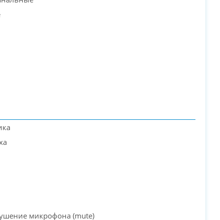
е
PC-Arena на карте Москвы — Яндекс Карты
ика
ха
ушение микрофона (mute)