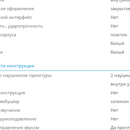
кое оформление
закрыто
ной интерфейс
Нет
го-, ударопрочность
Нет
корпуса
пластик
белый
ля
белый
ти конструкции
о наушников гарнитуры
2 наушн
внутри у
конструкция
Нет
 амбушюр
силикон
звучание
Нет
 шумоподавление
Нет
правления звуком
Да пригл