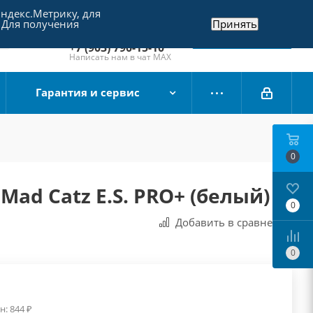
Яндекс.Метрику, для
+7 (495) 790-15-10
 Для получения
Принять
Отдел продаж
Заказать звонок
+7 (903) 790-15-10
Написать нам в чат MAX
Гарантия и сервис
0
ad Catz E.S. PRO+ (белый)
0
Добавить в сравнения
0
н:
844
₽