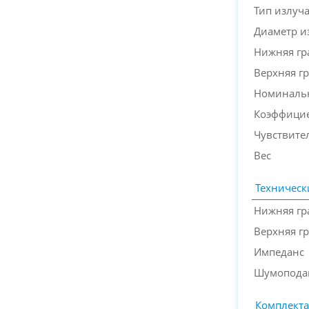
Тип излуч
Диаметр и
Нижняя гр
Верхняя гр
Номинальн
Коэффицие
Чувствите
Вес
Техническ
Нижняя гр
Верхняя г
Импеданс
Шумопода
Комплект