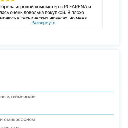
Развернуть
ные, геймерские
и с микрофоном
анальные