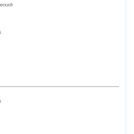
еский
ц
ц