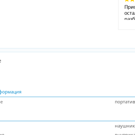
е
формация
ие
портатив
наушник
ия
внутрик