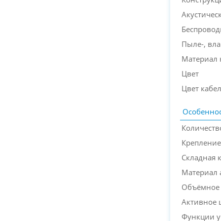
Акустичес
Беспровод
Пыле-, вла
Материал 
Цвет
Цвет кабе
Особеннос
Количеств
Крепление
Складная 
Материал
Объёмное 
Активное
Функции у