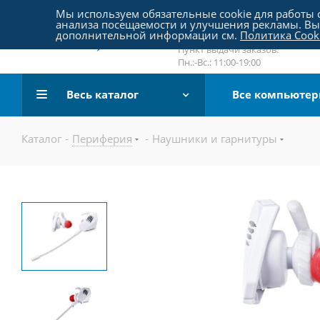
Пятницкое шоссе 18, пав. 267
Мы используем обязательные cookie для работы с
анализа посещаемости и улучшения рекламы. Вы 
email:
sale@pc-arena.ru
дополнительной информации см.
Политика Cook
Пн.:-Вс.: 10:00-20:00
Пункт выдачи заказов:
Пн.:-Вс.: 11:00-19:00
Весь каталог
Все компьюте
Каталог
-
Периферия
-
Наушники и гарнитуры