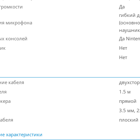
 громкости
Да
гибкий д
ия микрофона
(основн
наушник
ых консолей
Да Ninte
лик
Нет
Нет
ие кабеля
двухсто
еля
1.5 м
кера
прямой
3.5 мм, 
кабеля
плоский
ие характеристики