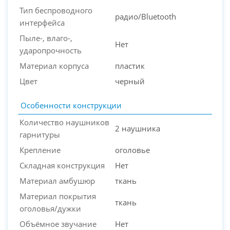
Тип беспроводного
радио/Bluetooth
интерфейса
Пыле-, влаго-,
Нет
ударопрочность
Материал корпуса
пластик
Цвет
черный
Особенности конструкции
Количество наушников
2 наушника
гарнитуры
Крепление
оголовье
Складная конструкция
Нет
Материал амбушюр
ткань
Материал покрытия
ткань
оголовья/дужки
Объёмное звучание
Нет