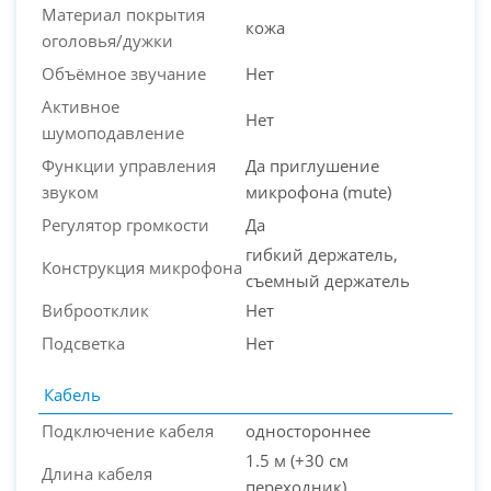
Материал покрытия
кожа
оголовья/дужки
Объёмное звучание
Нет
Активное
Нет
шумоподавление
Функции управления
Да приглушение
звуком
микрофона (mute)
Регулятор громкости
Да
гибкий держатель,
Конструкция микрофона
съемный держатель
Виброотклик
Нет
Подсветка
Нет
Кабель
Подключение кабеля
одностороннее
1.5 м (+30 см
Длина кабеля
переходник)