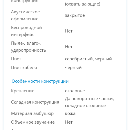
Конструкция
(охватывающие)
PC-Arena на карте Москвы — Яндекс Карты
Акустическое
закрытое
оформление
Беспроводной
Нет
интерфейс
Пыле-, влаго-,
Нет
ударопрочность
Цвет
серебристый, черный
Цвет кабеля
черный
Особенности конструкции
Крепление
оголовье
Да поворотные чашки,
Складная конструкция
складное оголовье
Материал амбушюр
кожа
Объёмное звучание
Нет