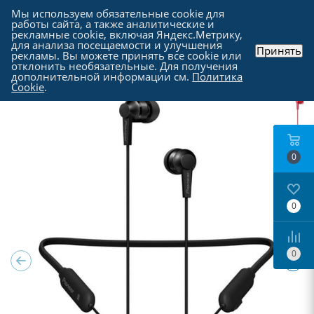
Мы используем обязательные cookie для
работы сайта, а также аналитические и
рекламные cookie, включая Яндекс.Метрику,
для анализа посещаемости и улучшения
Принять
рекламы. Вы можете принять все cookie или
Каталог
-
Периферия
-
Наушники и гарнитуры
отклонить необязательные. Для получения
дополнительной информации см.
Политика
Cookie
.
0
0
0