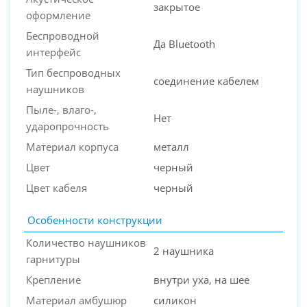
закрытое
оформление
PC-Arena на карте Москвы — Яндекс Карты
Беспроводной
Да Bluetooth
интерфейс
Тип беспроводных
соединение кабелем
наушников
Пыле-, влаго-,
Нет
ударопрочность
Материал корпуса
металл
Цвет
черный
Цвет кабеля
черный
Особенности конструкции
Количество наушников
2 наушника
гарнитуры
Крепление
внутри уха, на шее
Материал амбушюр
силикон