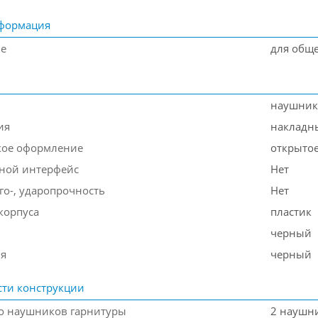
формация
ие
для общ
наушник
ия
накладн
кое оформление
открыто
ной интерфейс
Нет
го-, ударопрочность
Нет
корпуса
пластик
черный
ля
черный
ти конструкции
о наушников гарнитуры
2 наушн