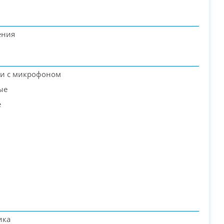
ения
и с микрофоном
ые
е
PC-Arena на карте Москвы — Яндекс Карты
ика