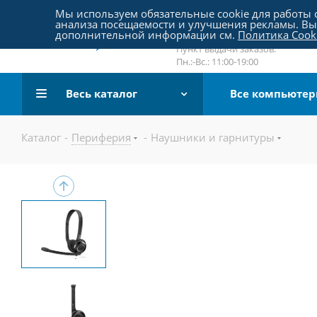
Пятницкое шоссе 18, пав. 267
Мы используем обязательные cookie для работы с
анализа посещаемости и улучшения рекламы. Вы 
email:
sale@pc-arena.ru
дополнительной информации см.
Политика Cook
Пн.:-Вс.: 10:00-20:00
Пункт выдачи заказов:
Пн.:-Вс.: 11:00-19:00
Весь каталог
Все компьюте
Каталог
-
Периферия
-
Наушники и гарнитуры