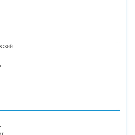
еский
ц
ц
Вт