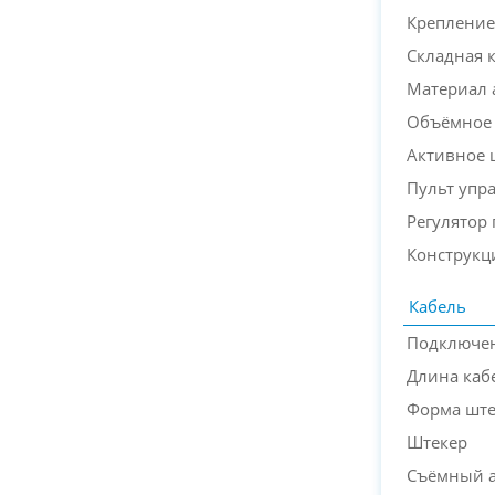
Крепление
Складная 
Материал
Объёмное 
Активное
Пульт упр
Регулятор
Конструкц
Кабель
Подключен
Длина каб
Форма ште
Штекер
Съёмный 