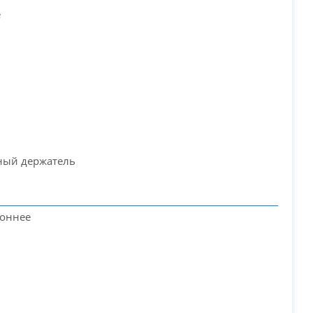
е
ный держатель
роннее