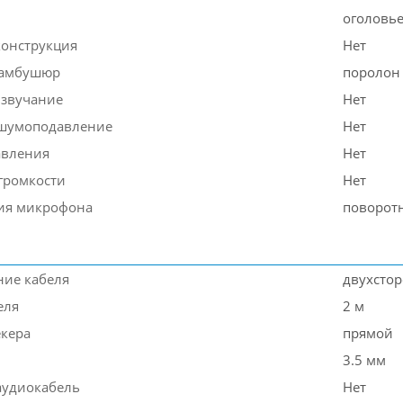
оголовь
конструкция
Нет
 амбушюр
поролон
звучание
Нет
 шумоподавление
Нет
авления
Нет
 громкости
Нет
ия микрофона
поворот
ие кабеля
двухсто
еля
2 м
кера
прямой
3.5 мм
аудиокабель
Нет