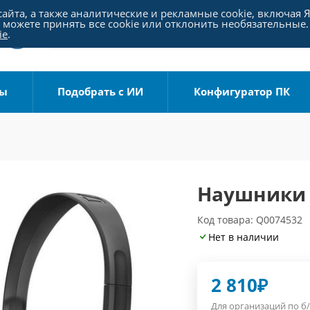
айта, а также аналитические и рекламные cookie, включая 
можете принять все cookie или отклонить необязательные.
ie
.
ры
Подобрать с ИИ
Конфигуратор ПК
Наушники S
Код товара: Q0074532
Нет в наличии
2 810
₽
Для организаций по б/