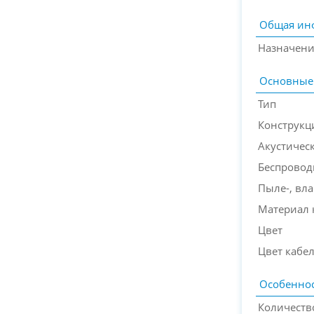
Общая ин
Назначен
Основные
Тип
Конструкц
Акустичес
Беспровод
Пыле-, вла
Материал 
Цвет
Цвет кабе
Особеннос
Количеств