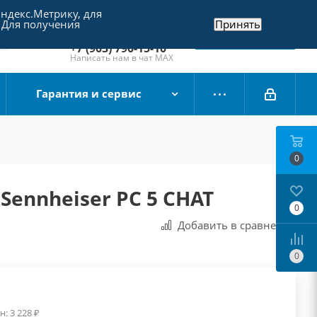
Яндекс.Метрику, для
+7 (495) 790-15-10
 Для получения
Принять
Отдел продаж
Заказать звонок
+7 (903) 790-15-10
Написать нам в чат MAX
Гарантия и сервис
0
ennheiser PC 5 CHAT
0
Добавить в сравнения
0
н:
3 228
₽