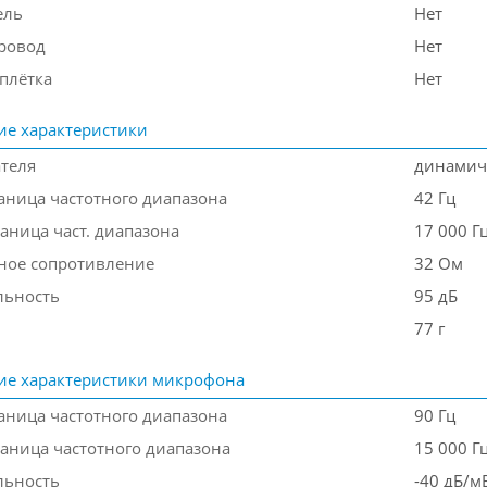
ель
Нет
ровод
Нет
плётка
Нет
ие характеристики
ателя
динамич
аница частотного диапазона
42 Гц
аница част. диапазона
17 000 Г
ое сопротивление
32 Ом
льность
95 дБ
77 г
ие характеристики микрофона
аница частотного диапазона
90 Гц
раница частотного диапазона
15 000 Г
льность
-40 дБ/м